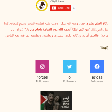
ل
ك
ت
ر
و
زكاة العلم نشره
، فمن وهبه الله علمًا، وجب عليه تعليمه للناس وعدم كتمانه. كما
ن
قال النبي ﷺ:
“من كتم علمًا ألجمه الله يوم القيامة بلجام من نار”
(رواه ابن
ي
ماجه). فالعلم أمانة، وزكاته تكون بنشره، وتعليمه، وتطبيقه لما فيه نفع للناس.
إتبعنا
10٬295
0
10٬085
Followers
Followers
Followers