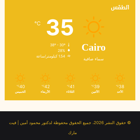
الطقس
35
℃
38º - 30º
Cairo
28%
1.54 كيلومتر/ساعة
سماء صافية
40
42
41
39
38
℃
℃
℃
℃
℃
الأحد
الأثنين
الثلاثاء
الأربعاء
الخميس
© حقوق النشر 2026، جميع الحقوق محفوظة لدكتور محمود أمين | فيت
مارك