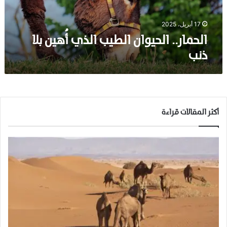
.
ا
ل
17 أبريل، 2025
ح
الحمار.. الحيوان الطيب الذي أُهين بلا
ي
ذنب
و
ا
ن
ا
ل
ط
أكثر المقالات قراءة
ي
ب
ا
ل
ذ
ي
أُ
ه
ي
ن
ب