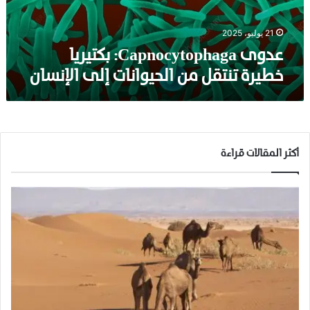
n
o
c
21 يوليو، 2025
y
عدوى Capnocytophaga: بكتيريا
t
خطيرة تنتقل من الحيوانات إلى الإنسان
o
p
h
a
g
a
أكثر المقالات قراءة
:
ب
ك
ت
ي
ر
ي
ا
خ
ط
ي