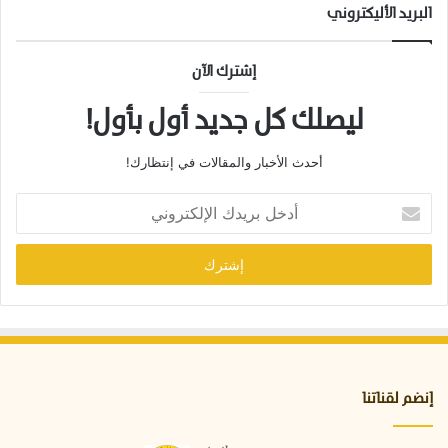
ا
البريد الأليكتروني
ل
إ
ن
إشترك الآن
س
ا
ليصلك كل جديد أول بأول!
ن
أحدث الأخبار والمقالات في إنتظارك!
أ
د
خ
ل
ب
ر
ي
د
ك
ا
إنضم لقناتنا
ل
إ