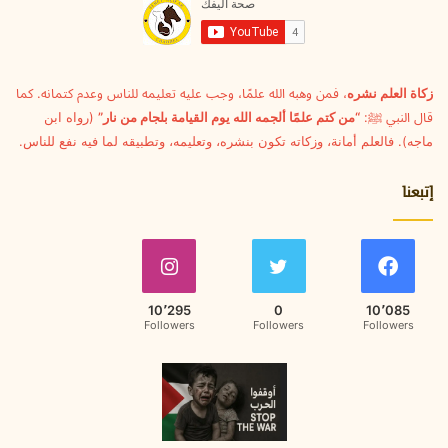
ل
ك
ت
ر
و
زكاة العلم نشره
، فمن وهبه الله علمًا، وجب عليه تعليمه للناس وعدم كتمانه. كما
ن
قال النبي ﷺ:
“من كتم علمًا ألجمه الله يوم القيامة بلجام من نار”
(رواه ابن
ي
ماجه). فالعلم أمانة، وزكاته تكون بنشره، وتعليمه، وتطبيقه لما فيه نفع للناس.
إتبعنا
10٬295
0
10٬085
Followers
Followers
Followers