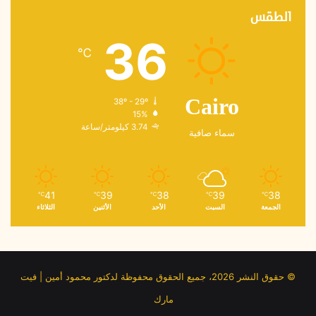
الطقس
36
℃
38º - 29º
Cairo
15%
3.74 كيلومتر/ساعة
سماء صافية
41
39
38
39
38
℃
℃
℃
℃
℃
الجمعة
السبت
الأحد
الأثنين
الثلاثاء
© حقوق النشر 2026، جميع الحقوق محفوظة لدكتور محمود أمين | فيت
مارك