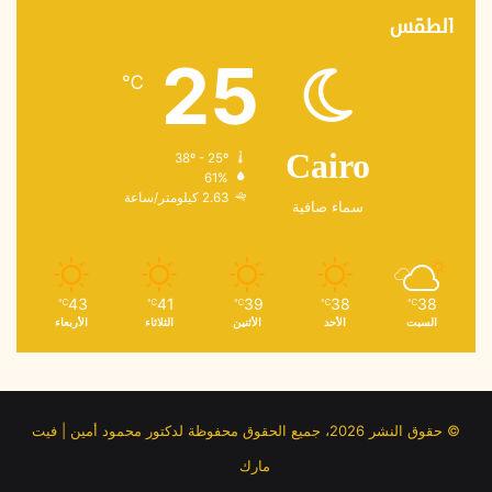
الطقس
25
℃
38º - 25º
Cairo
61%
2.63 كيلومتر/ساعة
سماء صافية
43
41
39
38
38
℃
℃
℃
℃
℃
السبت
الأحد
الأثنين
الثلاثاء
الأربعاء
© حقوق النشر 2026، جميع الحقوق محفوظة لدكتور محمود أمين | فيت
مارك