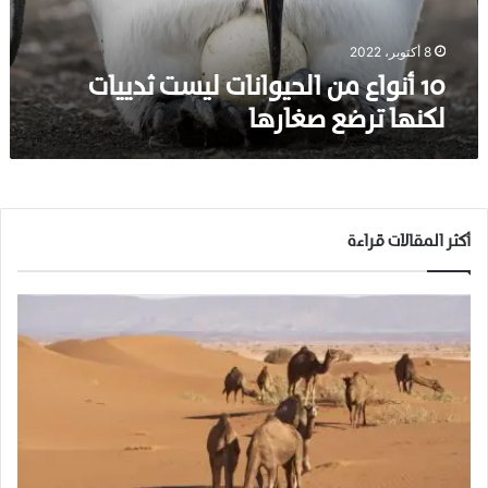
م
ن
ا
8 أكتوبر، 2022
ل
10 أنواع من الحيوانات ليست ثدييات
ح
لكنها ترضع صغارها
ي
و
ا
ن
ا
ت
أكثر المقالات قراءة
ل
ي
س
ت
ث
د
ي
ي
ا
ت
ل