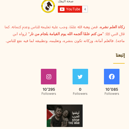
ل
ك
ت
ر
و
زكاة العلم نشره
، فمن وهبه الله علمًا، وجب عليه تعليمه للناس وعدم كتمانه. كما
ن
قال النبي ﷺ:
“من كتم علمًا ألجمه الله يوم القيامة بلجام من نار”
(رواه ابن
ي
ماجه). فالعلم أمانة، وزكاته تكون بنشره، وتعليمه، وتطبيقه لما فيه نفع للناس.
إتبعنا
10٬295
0
10٬085
Followers
Followers
Followers