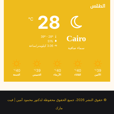
الطقس
28
℃
39º - 28º
Cairo
51%
3.06 كيلومتر/ساعة
سماء صافية
40
39
40
40
39
℃
℃
℃
℃
℃
الأثنين
الثلاثاء
الأربعاء
الخميس
الجمعة
© حقوق النشر 2026، جميع الحقوق محفوظة لدكتور محمود أمين | فيت
مارك