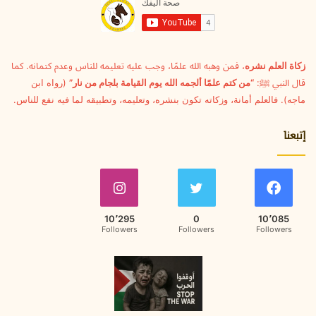
ل
ك
ت
ر
و
زكاة العلم نشره
، فمن وهبه الله علمًا، وجب عليه تعليمه للناس وعدم كتمانه. كما
ن
قال النبي ﷺ:
“من كتم علمًا ألجمه الله يوم القيامة بلجام من نار”
(رواه ابن
ي
ماجه). فالعلم أمانة، وزكاته تكون بنشره، وتعليمه، وتطبيقه لما فيه نفع للناس.
إتبعنا
10٬295
0
10٬085
Followers
Followers
Followers