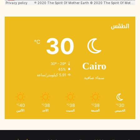
الطقس
30
℃
30º - 29º
Cairo
45%
5.91 كيلومتر/ساعة
سماء صافية
40
38
38
38
30
℃
℃
℃
℃
℃
الخميس
الجمعة
السبت
الأحد
الأثنين