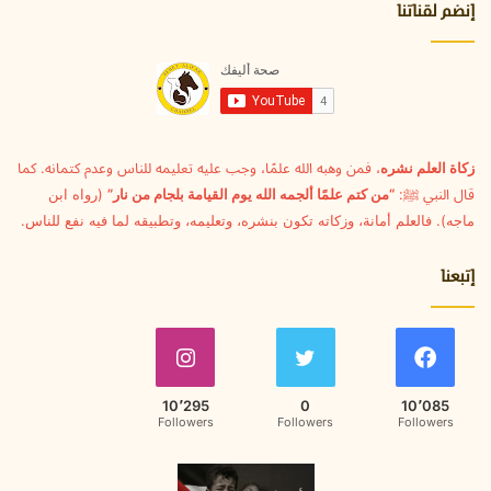
ا
إنضم لقناتنا
ل
إ
ل
ك
ت
ر
و
زكاة العلم نشره
، فمن وهبه الله علمًا، وجب عليه تعليمه للناس وعدم كتمانه. كما
ن
قال النبي ﷺ:
“من كتم علمًا ألجمه الله يوم القيامة بلجام من نار”
(رواه ابن
ي
ماجه). فالعلم أمانة، وزكاته تكون بنشره، وتعليمه، وتطبيقه لما فيه نفع للناس.
إتبعنا
10٬295
0
10٬085
Followers
Followers
Followers