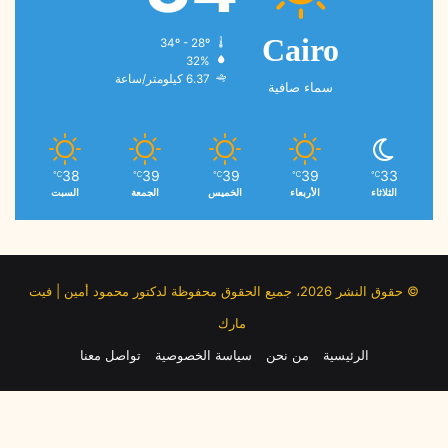
34º - 28º
Cairo
32%
6.37 كيلومتر/ساعة
سماء صافية
38
39
39
39
33
℃
℃
℃
℃
℃
الثلاثاء
الأربعاء
الخميس
الجمعة
السبت
© حقوق النشر 2026، جميع الحقوق محفوظة لدكتور محمود أمين | فيت
مارك
الرئيسية
من نحن
سياسة الخصوصية
تواصل معنا