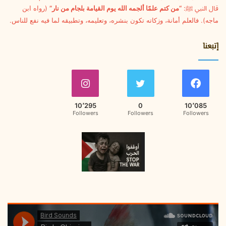
ن
قال النبي ﷺ:
“من كتم علمًا ألجمه الله يوم القيامة بلجام من نار”
(رواه ابن
ي
ماجه). فالعلم أمانة، وزكاته تكون بنشره، وتعليمه، وتطبيقه لما فيه نفع للناس.
إتبعنا
10٬295
0
10٬085
Followers
Followers
Followers