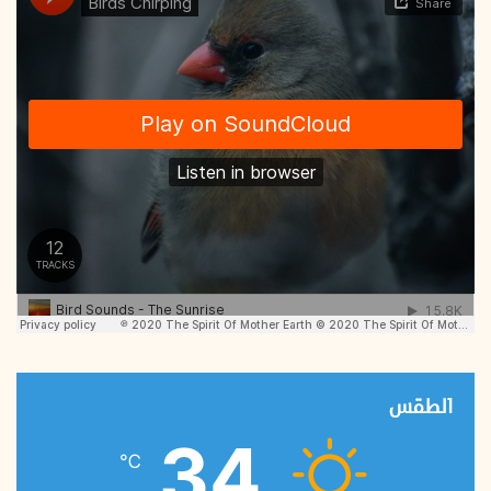
الطقس
34
℃