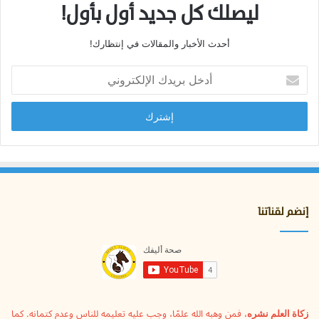
ليصلك كل جديد أول بأول!
أحدث الأخبار والمقالات في إنتظارك!
أ
د
خ
ل
ب
ر
ي
د
ك
ا
إنضم لقناتنا
ل
إ
ل
ك
ت
ر
و
زكاة العلم نشره
، فمن وهبه الله علمًا، وجب عليه تعليمه للناس وعدم كتمانه. كما