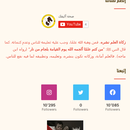
إنضم لقناتنا
ل
إ
ل
ك
ت
ر
و
زكاة العلم نشره
، فمن وهبه الله علمًا، وجب عليه تعليمه للناس وعدم كتمانه. كما
ن
قال النبي ﷺ:
“من كتم علمًا ألجمه الله يوم القيامة بلجام من نار”
(رواه ابن
ي
ماجه). فالعلم أمانة، وزكاته تكون بنشره، وتعليمه، وتطبيقه لما فيه نفع للناس.
إتبعنا
10٬295
0
10٬085
Followers
Followers
Followers