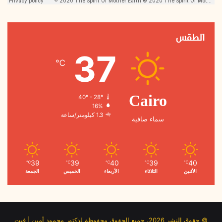
الطقس
37
℃
40º - 28º
Cairo
16%
1.3 كيلومتر/ساعة
سماء صافية
39
39
40
39
40
℃
℃
℃
℃
℃
الأثنين
الثلاثاء
الأربعاء
الخميس
الجمعة
© حقوق النشر 2026، جميع الحقوق محفوظة لدكتور محمود أمين | فيت