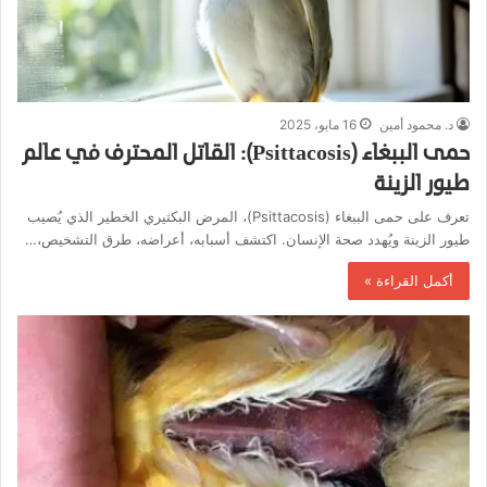
د. محمود أمين
16 مايو، 2025
حمى الببغاء (Psittacosis): القاتل المحترف في عالم
طيور الزينة
تعرف على حمى الببغاء (Psittacosis)، المرض البكتيري الخطير الذي يُصيب
طيور الزينة ويُهدد صحة الإنسان. اكتشف أسبابه، أعراضه، طرق التشخيص،…
أكمل القراءة »