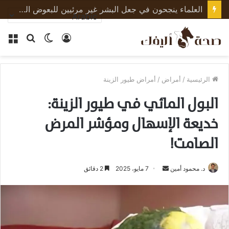
العلماء ينجحون في جعل البشر غير مرئيين للبعوض الناقل للأمراض
تسجيل
الوضع
بحث
الق
الدخول
المظلم
عن
الرئيسية
/
أمراض
/
أمراض طيور الزينة
البول المائي في طيور الزينة:
خديعة الإسهال ومؤشر المرض
الصامت!
أرسل
د. محمود أمين
7 مايو، 2025
2 دقائق
بريدا
إلكترونيا