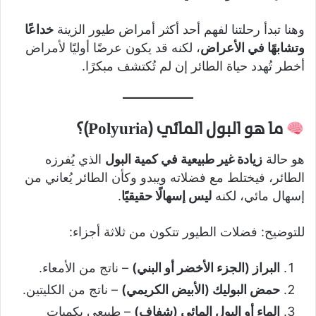
وهنا تبدأ رحلتنا لفهم أحد أكثر أمراض طيور الزينة
خداعًا
وتشابهًا في الأعراض
، لكنه قد يكون عرضًا أوليًا لأمراض
أخطر تُهدد حياة الطائر إن لم تُكتشف مبكرًا.
ما هو البول المائي (Polyuria)؟
هو حالة
زيادة غير طبيعية في كمية البول
الذي يُفرزه
الطائر، فيختلط مع فضلاته ويبدو وكأن الطائر يُعاني من
إسهال مائي، لكنه
ليس إسهالًا حقيقيًا
.
للتوضيح: فضلات الطيور تتكون من ثلاثة أجزاء:
البراز (الجزء الأخضر أو البني)
– ناتج من الأمعاء.
حمض البوليك (الأبيض الكريمي)
– ناتج من الكليتين.
الماء أو البول المائي (شفاف)
– طبيعي بكميات