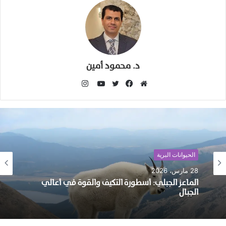
د. محمود أمين
انستقرام
موقع
فيسبوك
تويتر
يوتيوب
الويب
الحيوانات البرية
28 مارس، 2026
الماعز الجبلي: أسطورة التكيف والقوة في أعالي
الجبال