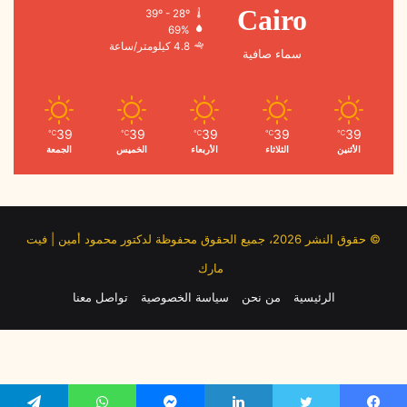
39º - 28º
Cairo
69%
4.8 كيلومتر/ساعة
سماء صافية
39
39
39
39
39
℃
℃
℃
℃
℃
الأثنين
الثلاثاء
الأربعاء
الخميس
الجمعة
© حقوق النشر 2026، جميع الحقوق محفوظة لدكتور محمود أمين | فيت
مارك
الرئيسية
من نحن
سياسة الخصوصية
تواصل معنا