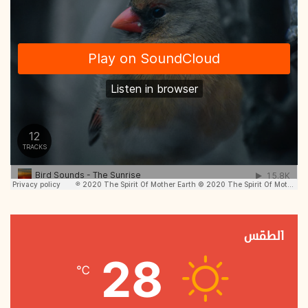
الطقس
28
℃