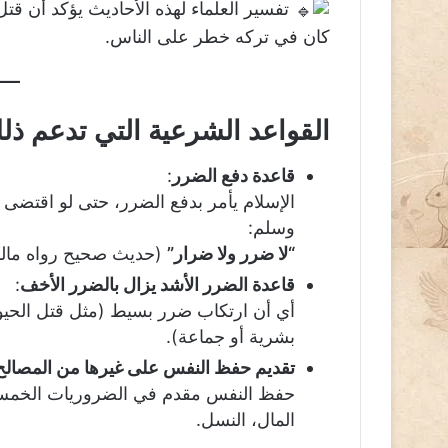
تفسير العلماء لهذه الأحاديث يؤكد أن قتل
كان في تركه خطر على الناس.
القواعد الشرعية التي تدعم ذل
قاعدة دفع الضرر
:
الإسلام يأمر بدفع الضرر، حتى لو اقتضى ذ
وسلم:
“لا ضرر ولا ضرار”
(حديث صحيح رواه مالك
قاعدة الضرر الأشد يزال بالضرر الأخف
:
أي أن ارتكاب ضرر بسيط (مثل قتل الحيو
بشرية أو جماعة).
تقديم حفظ النفس على غيرها من المصالح
حفظ النفس مقدم في الضروريات الخمس ا
المال، النسل.