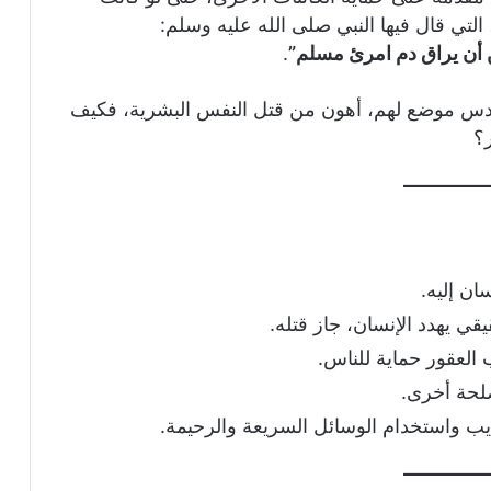
التي قال فيها النبي صلى الله عليه وسلم:
من أن يراق دم امرئ مسلم”
.
أقدس موضع لهم، أهون من قتل النفس البشرية، فكيف
؟
لماذا ترفض بعض أمهات القطط إرضاع أحد
صغارها؟ وماذا تفعل لإنقاذه؟
ان إليه.
ي يهدد الإنسان، جاز قتله.
تربية ثعلب الفنك في المنزل: ما تحتاج
 العقور حماية للناس.
لمعرفته قبل الاقتناء
لحة أخرى.
يب واستخدام الوسائل السريعة والرحيمة.
هل إطعام الكلاب والقطط الضالة عمل
إنساني دائمًا؟ دليل التوعية بين الرحمة
والتنظيم