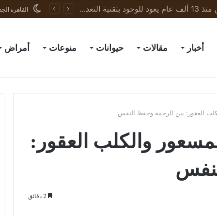
ذئب رهيب المنقرض منذ 13 ألف عام يعود للوجود بتقنية التعديل الجيني
القاهرة الجد
أخبار
مقالات
حيوانات
منوعات
أمراض
لب العقور: بين الرحمة وحفظ النفس
مسعور والكلب العقور:
لنفس
2 دقائق