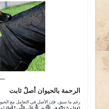
الرحمة بالحيوان أصلٌ ثابت
رغم ما سبق، فإن الأصل في التعامل مع الحيوان
{وَمَا مِنْ دَابَّةٍ فِي الْأَرْضِ إِلَّا عَلَى اللَّهِ رِزْقُهَا}
[هود: