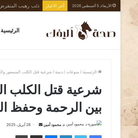
أخر الأخبار
الأربعاء, 5 أغسطس 2026
الرئيسية
الرئيسية
/
منوعات
/
دينية
/
شرعية قتل الكلب المسعور والك
شرعية قتل الكلب ال
بين الرحمة وحفظ ا
أرسل
د. محمود أمين
28 أبريل، 2025
بريدا
فيسبوك
تويتر
لينكدإن
ماسنجر
مشاركة عبر البريد
طباعة