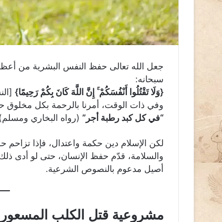
جعل الله تعالى حفظ النفس البشرية من أعظم ا
سبحانه:
{وَلَا تَقْتُلُوا أَنْفُسَكُمْ ۚ إِنَّ اللَّهَ كَانَ بِكُمْ رَحِيمًا}
[النسا
وفي ذات الوقت، أمرنا بالرحمة بكل مخلوق حي
“في كل كبد رطبة أجر”
(رواه البخاري ومسلم).
لكن الإسلام دين حكمة واعتدال، فإذا تزاحم ح
والسلامة، قدّم حفظ الإنسان، حتى لو أدى ذلك
أصيل مدعوم بالنصوص الشرعية.
مشروعية قتل الكلب المسعور و