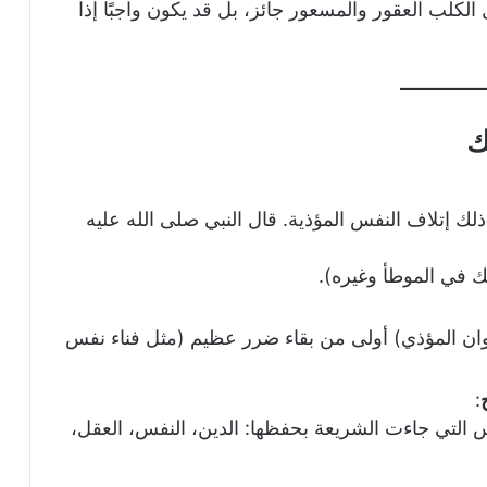
 الكلب العقور والمسعور جائز، بل قد يكون واجبًا إذا
ك
لك إتلاف النفس المؤذية. قال النبي صلى الله عليه
 في الموطأ وغيره).
ان المؤذي) أولى من بقاء ضرر عظيم (مثل فناء نفس
:
لتي جاءت الشريعة بحفظها: الدين، النفس، العقل،