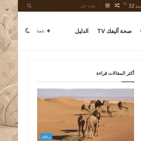
℃
مقال
إضافة
32
بحث
يدة
عشوائي
عمود
عن
جانبي
الوضع
صحة أليفك TV
الدليل
تابعنا
المظلم
أكثر المقالات قراءة
رعاية