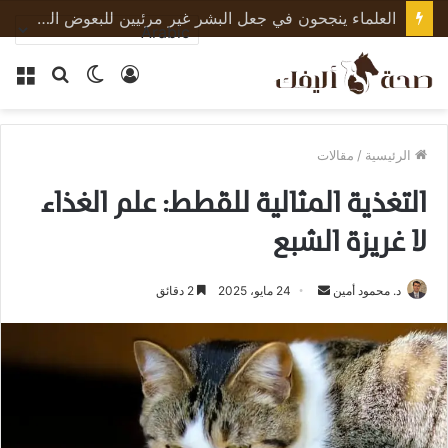
العلماء ينجحون في جعل البشر غير مرئيين للبعوض الناقل للأمراض
تسجيل
الوضع
بحث
الق
الدخول
المظلم
عن
الرئيسية
/
مقالات
التغذية المثالية للقطط: علم الغذاء
لا غريزة الشبع
أرسل
د. محمود أمين
24 مايو، 2025
2 دقائق
بريدا
إلكترونيا