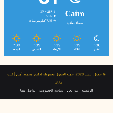
31º - 28º
Cairo
58%
7.15 كيلومتر/ساعة
سماء صافية
39
39
39
39
30
℃
℃
℃
℃
℃
الأثنين
الثلاثاء
الأربعاء
الخميس
الجمعة
© حقوق النشر 2026، جميع الحقوق محفوظة لدكتور محمود أمين | فيت
مارك
الرئيسية
من نحن
سياسة الخصوصية
تواصل معنا