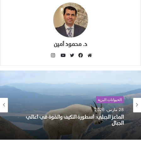
د. محمود أمين
انستقرام
موقع
فيسبوك
تويتر
يوتيوب
الويب
الحيوانات البرية
28 مارس، 2026
الماعز الجبلي: أسطورة التكيف والقوة في أعالي
الجبال