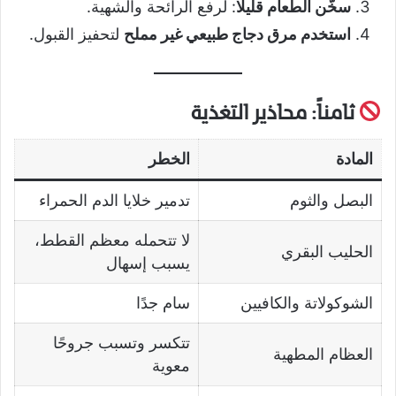
سخّن الطعام قليلًا
: لرفع الرائحة والشهية.
استخدم مرق دجاج طبيعي غير مملح
لتحفيز القبول.
ثامناً: محاذير التغذية
المادة
الخطر
البصل والثوم
تدمير خلايا الدم الحمراء
لا تتحمله معظم القطط،
الحليب البقري
يسبب إسهال
الشوكولاتة والكافيين
سام جدًا
تتكسر وتسبب جروحًا
العظام المطهية
معوية