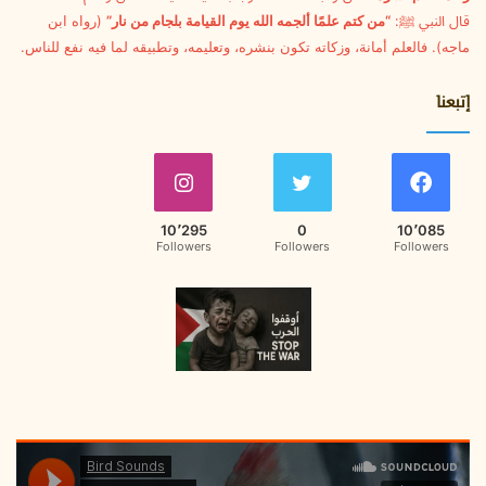
قال النبي ﷺ:
“من كتم علمًا ألجمه الله يوم القيامة بلجام من نار”
(رواه ابن
ماجه). فالعلم أمانة، وزكاته تكون بنشره، وتعليمه، وتطبيقه لما فيه نفع للناس.
إتبعنا
10٬295
0
10٬085
Followers
Followers
Followers