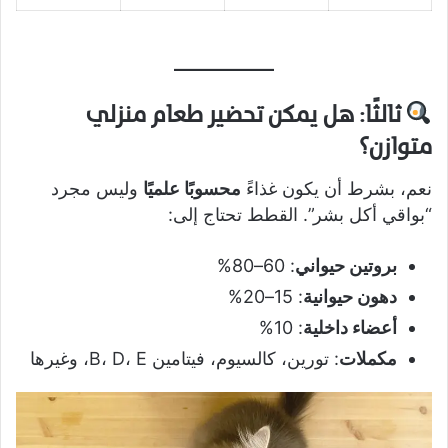
ثالثًا: هل يمكن تحضير طعام منزلي
متوازن؟
نعم، بشرط أن يكون غذاءً
محسوبًا علميًا
وليس مجرد
“بواقي أكل بشر”. القطط تحتاج إلى:
بروتين حيواني
: 60–80%
دهون حيوانية
: 15–20%
أعضاء داخلية
: 10%
مكملات
: تورين، كالسيوم، فيتامين B، D، E، وغيرها