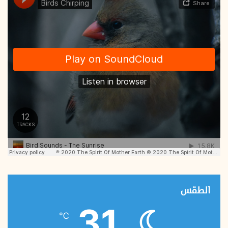
الطقس
31
℃