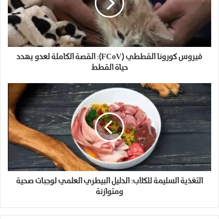
فيروس كورونا القططي (FCoV): القصة الكاملة لعدو يهدد
حياة القطط
التغذية السليمة للكلاب: الدليل البيطري العلمي لوجبات صحية
ومتوازنة