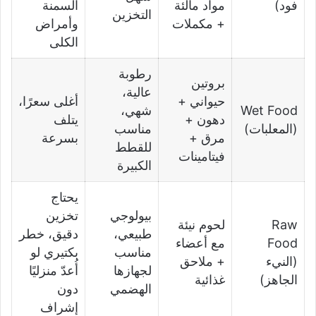
فود)
مواد مالئة
السمنة
التخزين
+ مكملات
وأمراض
الكلى
رطوبة
بروتين
عالية،
حيواني +
أغلى سعرًا،
Wet Food
شهي،
دهون +
يتلف
(المعلبات)
مناسب
مرق +
بسرعة
للقطط
فيتامينات
الكبيرة
يحتاج
بيولوجي
تخزين
Raw
لحوم نيئة
طبيعي،
دقيق، خطر
Food
مع أعضاء
مناسب
بكتيري لو
(النيء
+ ملاحق
لجهازها
أُعدّ منزليًا
الجاهز)
غذائية
الهضمي
دون
إشراف