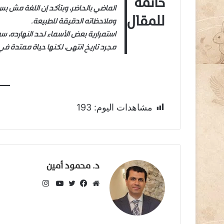
خاتمة
الماضي بالحاضر، وبتأكد إن اللغة مش ب
للمقال
وملاحظاته الدقيقة للطبيعة.
استمرارية بعض الأسماء لحد النهارده، سو
مجرد تاريخ انتهى، لكنها حياة ممتدة في 
مشاهدات اليوم:
193
د. محمود أمين
انستقرام
موقع
فيسبوك
تويتر
يوتيوب
الويب