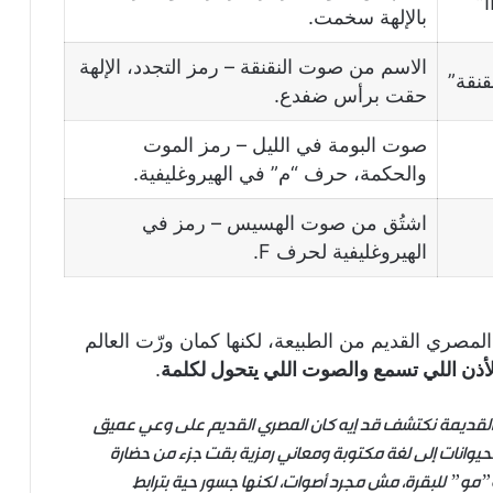
ا”
بالإلهة سخمت.
الاسم من صوت النقنقة – رمز التجدد، الإلهة
قنقة”
الببغاء الناطق: ذكاء حقيقي أم مجرد تقليد؟
حقت برأس ضفدع.
صوت البومة في الليل – رمز الموت
دور الأسماك في تحسين الصحة النفسية
والحكمة، حرف “م” في الهيروغليفية.
للإنسان
اشتُق من صوت الهسيس – رمز في
الهيروغليفية لحرف F.
مستقبل الذكاء الاصطناعي مع الحيوانات
الأليفة والمزارع: ثورة تكنولوجية في رعاية
الحيوان
صري القديم من الطبيعة، لكنها كمان ورّت العالم
الفيل: جند الله ومعجزة الإهلاك في مكة
لأذن اللي تسمع والصوت اللي يتحول لكلمة
.
ر القديمة نكتشف قد إيه كان المصري القديم على وعي عميق
غراب قابيل: معلم الدفن وأذكى طيور البرية
للحيوانات إلى لغة مكتوبة ومعاني رمزية بقت جزء من حضارة
مو” للبقرة، مش مجرد أصوات، لكنها جسور حية بترابط