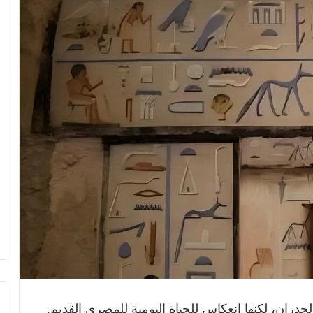
دران، لكنها انعكاس للحياة اليومية للمصري القديم.