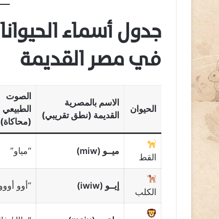
جدول أسماء الحيوانا
في مصر القديمة
الصوت
الاسم بالمصرية
الحيوان
الطبيعي
القديمة (نطق تقريبي)
(محاكاة)
ميــو (miw)
“مياو”
القط
إيــو (iwiw)
“أوو أووو
الكلب