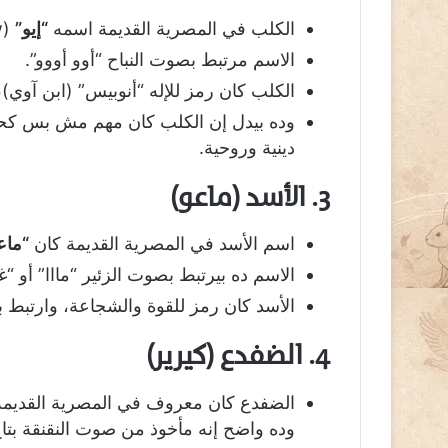
الكلب في المصرية القديمة اسمه
“إيو”
(iwiw).
الاسم مرتبط بصوت النباح “أوو أووو”.
الكلب كان رمز للإله “أنوبيس” (ابن آوي)،
وده بيدل إن الكلب كان مهم مش بس كحيو
دينية وروحية.
3. الأسد (ماعو)
اسم الأسد في المصرية القديمة كان
“ماع
الاسم ده بيرتبط بصوت الزئير “مااا” أو “غاا
الأسد كان رمز للقوة والشجاعة، وارتبط ب
4. الضفدع (كيرير)
الضفدع كان معروف في المصرية القديم
وده واضح إنه مأخوذ من صوت النقنقة بتا