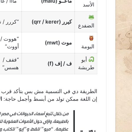
ماعــو (maiu)
“مااا / غاا
الأسد
كيرر (qrr / kerer)
“كررر / ن
الضفدع
“هووت /
موت (mwt)
البومة
أووت”
أبو
“ففف /
ف / إف (f)
طريشة
هسس”
الطريقة دي في التسمية مش بس بتأكد قرب الم
إن اللغة ممكن تولد من أبسط وأجمل حاجة:
ا
من خلال تتبع أسماء الحيوانات في مص
بالطبيعة، وازاي حول الأصوات العفوية 
عظيمة. “ميو” للقط، و”إيو” للكلب، و”