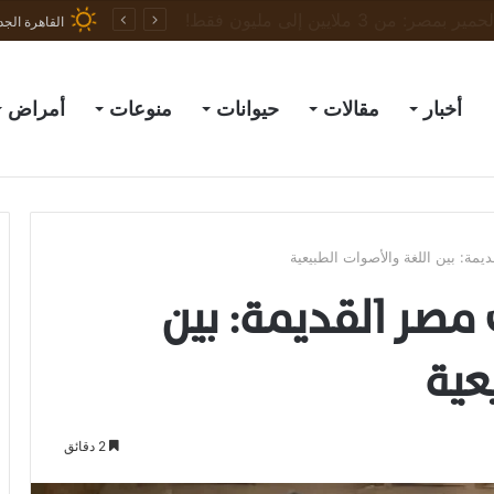
العلماء ينجحون في جعل البشر غير مرئيين للبعوض الناقل للأمراض
القاهرة الجد
أخبار
مقالات
حيوانات
منوعات
أمراض
يمة: بين اللغة والأصوات الطبيعية
مصر القديمة: بين
عية
2 دقائق