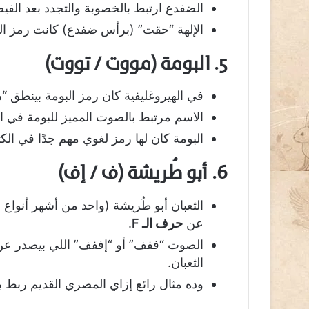
الضفدع ارتبط بالخصوبة والتجدد بعد الفي
الإلهة “حقت” (برأس ضفدع) كانت رمز الول
5. البومة (مووت / تووت)
في الهيروغليفية كان رمز البومة بينطق
“
الاسم مرتبط بالصوت المميز للبومة في ال
البومة كان لها رمز لغوي مهم جدًا في الكت
6. أبو طُريشة (ف / إف)
الثعبان أبو طُريشة (واحد من أشهر أنواع 
عن
حرف الـ F
.
الصوت “ففف” أو “إففف” اللي بيصدر عن 
الثعبان.
وده مثال رائع إزاي المصري القديم ربط 