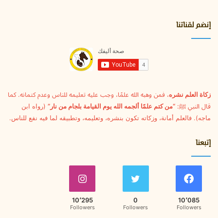
د
ك
ا
إنضم لقناتنا
ل
إ
ل
ك
ت
ر
و
زكاة العلم نشره
، فمن وهبه الله علمًا، وجب عليه تعليمه للناس وعدم كتمانه. كما
ن
قال النبي ﷺ:
“من كتم علمًا ألجمه الله يوم القيامة بلجام من نار”
(رواه ابن
ي
ماجه). فالعلم أمانة، وزكاته تكون بنشره، وتعليمه، وتطبيقه لما فيه نفع للناس.
إتبعنا
10٬295
0
10٬085
Followers
Followers
Followers