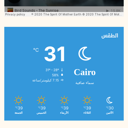
الطقس
31
℃
31º - 28º
Cairo
58%
7.15 كيلومتر/ساعة
سماء صافية
39
39
39
39
30
℃
℃
℃
℃
℃
الأثنين
الثلاثاء
الأربعاء
الخميس
الجمعة