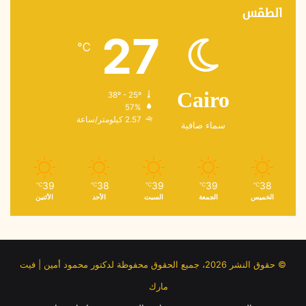
الطقس
27
℃
38º - 25º
Cairo
57%
2.57 كيلومتر/ساعة
سماء صافية
39
38
39
39
38
℃
℃
℃
℃
℃
الخميس
الجمعة
السبت
الأحد
الأثنين
© حقوق النشر 2026، جميع الحقوق محفوظة لدكتور محمود أمين | فيت
مارك