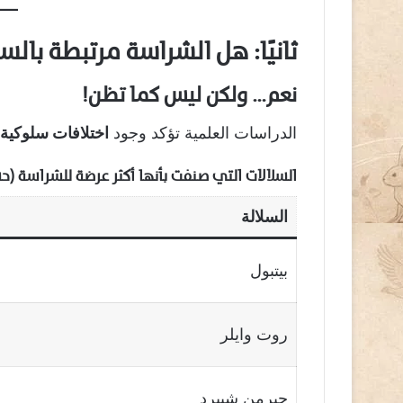
ثانيًا: هل الشراسة مرتبطة بالس
نعم… ولكن ليس كما تظن!
الدراسات العلمية تؤكد وجود
اختلافات سلوكية 
السلالات التي صنفت بأنها أكثر عرضة للشراسة (حسب can Veterinary Medical Association
السلالة
بيتبول
روت وايلر
جيرمن شيبرد