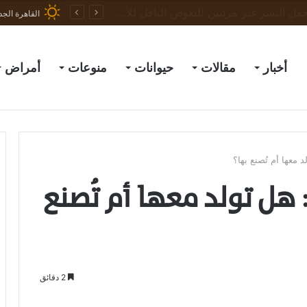
العلماء ينجحون في جعل البشر غير مرئيين للبعوض الناقل للأمراض
القاهرة الجد
أخبار
مقالات
حيوانات
منوعات
أمراض
معها أم تُصنع بها؟
هل تولد معها أم تُصنع
2 دقائق