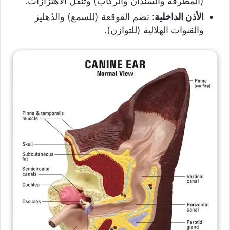
(المطرقة والسندان والركاب) وتنقل الاهتزازات.
الأذن الداخلية
: تضم القوقعة (للسمع) والدُهليز
والقنوات الهلالية (للتوازن).