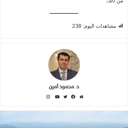
من ذلك.
مشاهدات اليوم:
238
د. محمود أمين
انستقرام
موقع
فيسبوك
تويتر
يوتيوب
الويب