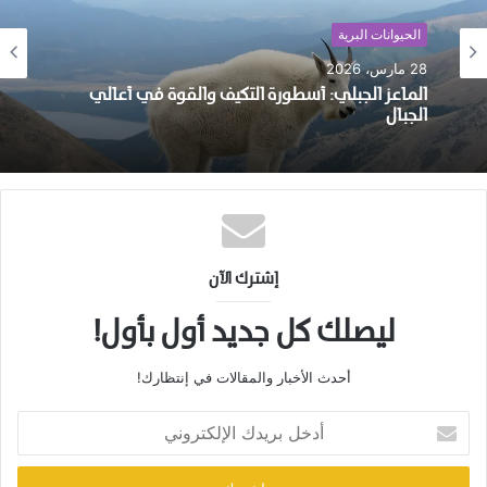
نظريات وأبحاث
الحيوانات البرية
5 مارس، 2026
28 مارس، 2026
مقاومة المضادات الحيوية في الطب البيطري:
الأسباب واستراتيجيات المكافحة
الماعز الجبلي: أسطورة التكيف والقوة في أعالي
الجبال
إشترك الآن
ليصلك كل جديد أول بأول!
أحدث الأخبار والمقالات في إنتظارك!
أدخل
بريدك
الإلكتروني