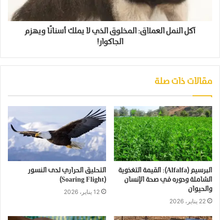
آكل النمل العملاق: المخلوق الذي لا يملك أسنانًا ويهزم
الجاكوار!
مقالات ذات صلة
البرسيم (Alfalfa): القيمة التغذوية
التحليق الحراري لدى النسور
الشاملة ودوره في صحة الإنسان
(Soaring Flight)
والحيوان
12 يناير، 2026
22 يناير، 2026