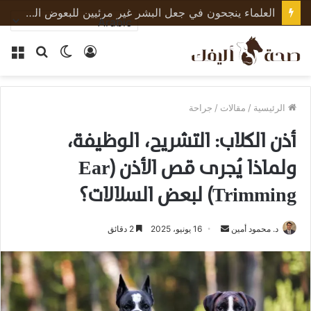
ابتكر العلماء في الصين أول حيوان ثديي على الإطلاق بجينات تمت إعادة برمجتها بالكامل
تسجيل
الوضع
بحث
الق
الدخول
المظلم
عن
الرئيسية
/
مقالات
/
جراحة
أذن الكلاب: التشريح، الوظيفة،
ولماذا يُجرى قص الأذن (Ear
Trimming) لبعض السلالات؟
أرسل
د. محمود أمين
16 يونيو، 2025
2 دقائق
بريدا
إلكترونيا