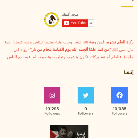
زكاة العلم نشره
، فمن وهبه الله علمًا، وجب عليه تعليمه للناس وعدم كتمانه. كما
قال النبي ﷺ:
“من كتم علمًا ألجمه الله يوم القيامة بلجام من نار”
(رواه ابن
ماجه). فالعلم أمانة، وزكاته تكون بنشره، وتعليمه، وتطبيقه لما فيه نفع للناس.
إتبعنا
10٬295
0
10٬085
Followers
Followers
Followers