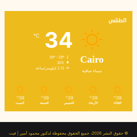
الطقس
34
℃
39º - 28º
Cairo
30%
2.12 كيلومتر/ساعة
سماء صافية
39
39
39
39
39
℃
℃
℃
℃
℃
الثلاثاء
الأربعاء
الخميس
الجمعة
السبت
© حقوق النشر 2026، جميع الحقوق محفوظة لدكتور محمود أمين | فيت