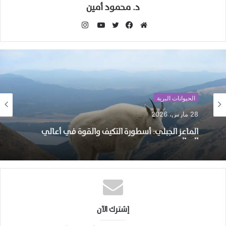
د. محمود أمين
انستقرام
موقع
فيسبوك
تويتر
يوتيوب
الويب
الحيوانات البرية
28 مارس، 2026
الماعز الجبلي: أسطورة التكيف والقوة في أعالي
الجبال
إشترك الآن