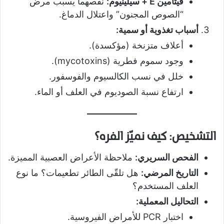
فيتامين E + سيلينيوم:
نقصهما يسبب مرض
“الصوص المجنون” واعتلال الدماغ.
أسباب تغذوية أو سمية:
أعلاف متزنخة (مؤكسدة).
وجود سموم فطرية (mycotoxins).
خلل في نسب الكالسيوم والفوسفور.
ارتفاع نسبة الصوديوم في العلف أو الماء.
التشخيص: كيف نميّز الفره؟
الفحص السريري:
ملاحظة الأعراض العصبية المميزة.
التاريخ المرضي:
هل تلقّى الطائر تطعيمات؟ ما نوع
العلف المستخدم؟
التحاليل المعملية:
اختبار PCR للأمراض الفيروسية.