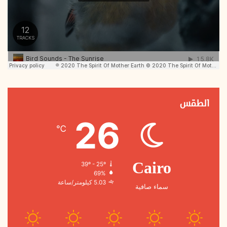
الطقس
26
℃
39º - 25º
Cairo
69%
5.03 كيلومتر/ساعة
سماء صافية