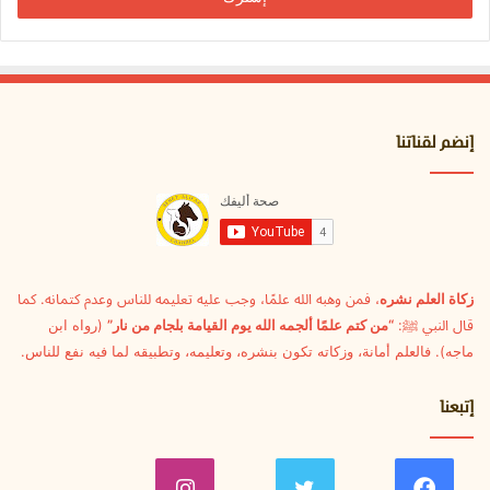
إنضم لقناتنا
زكاة العلم نشره
، فمن وهبه الله علمًا، وجب عليه تعليمه للناس وعدم كتمانه. كما
قال النبي ﷺ:
“من كتم علمًا ألجمه الله يوم القيامة بلجام من نار”
(رواه ابن
ماجه). فالعلم أمانة، وزكاته تكون بنشره، وتعليمه، وتطبيقه لما فيه نفع للناس.
إتبعنا