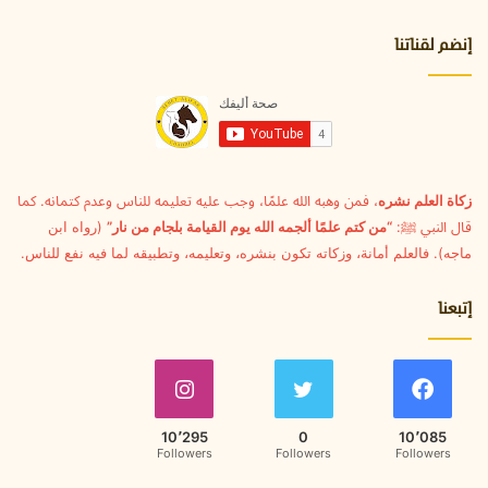
ك
ا
إنضم لقناتنا
ل
إ
ل
ك
ت
ر
و
زكاة العلم نشره
، فمن وهبه الله علمًا، وجب عليه تعليمه للناس وعدم كتمانه. كما
ن
قال النبي ﷺ:
“من كتم علمًا ألجمه الله يوم القيامة بلجام من نار”
(رواه ابن
ي
ماجه). فالعلم أمانة، وزكاته تكون بنشره، وتعليمه، وتطبيقه لما فيه نفع للناس.
إتبعنا
10٬295
0
10٬085
Followers
Followers
Followers