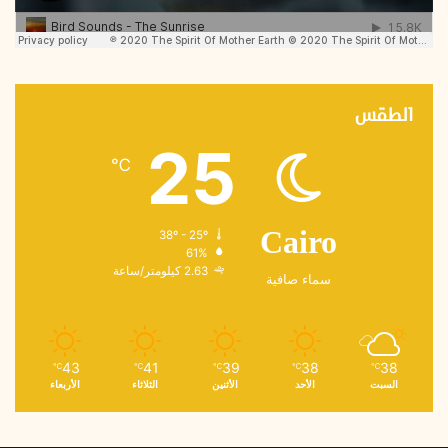
الطقس
25
℃
38º - 25º
Cairo
61%
2.63 كيلومتر/ساعة
سماء صافية
43
41
39
38
38
℃
℃
℃
℃
℃
السبت
الأحد
الأثنين
الثلاثاء
الأربعاء