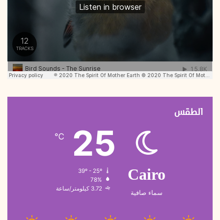
الطقس
25
℃
39º - 25º
Cairo
78%
3.72 كيلومتر/ساعة
سماء صافية