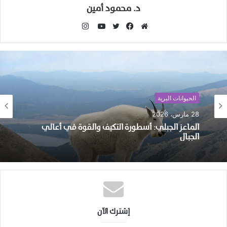
د. محمود أمين
انستقرام
موقع
فيسبوك
تويتر
يوتيوب
الويب
الحيوانات البرية
28 مارس، 2026
الماعز الجبلي: أسطورة التكيف والقوة في أعالي
الجبال
إشترك الآن