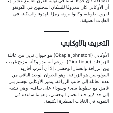
اكتشافه كان حديثًا نسبيًا في نهاية القرن التاسع عشر، إلا
أن الأوكابي كان معروفًا للسكان المحليين في الكونغو
لقرون طويلة، وكانوا يرونه رمزًا للهدوء والسكينة في
الغابات العميقة.
التعريف بالأوكابي
الأوكابي (Okapia johnstoni) هو حيوان ثديي من عائلة
الزرافات (Giraffidae)، ورغم أنه يبدو وكأنه مزيج غريب
بين الزرافة والحمار الوحشي، إلا أن أقرب أقاربه
البيولوجيين هو الزرافة، وهو الحيوان الوحيد الباقي من
هذه العائلة إلى جانب الزرافة. يتميز الأوكابي بجسم بني
غامق مع خطوط بيضاء وسوداء على ساقيه، وهي تشبه
إلى حد كبير جلد الحمار الوحشي، وهو ما ساعده في
التمويه في الغابات المطيرة الكثيفة.