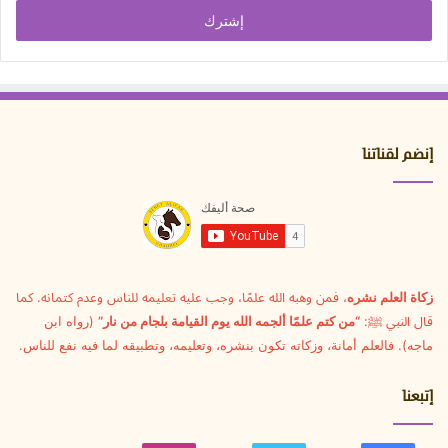
الإلكتروني
إنضم لقناتنا
زكاة العلم نشره
، فمن وهبه الله علمًا، وجب عليه تعليمه للناس وعدم كتمانه. كما
قال النبي ﷺ:
“من كتم علمًا ألجمه الله يوم القيامة بلجام من نار”
(رواه ابن
ماجه). فالعلم أمانة، وزكاته تكون بنشره، وتعليمه، وتطبيقه لما فيه نفع للناس.
إتبعنا