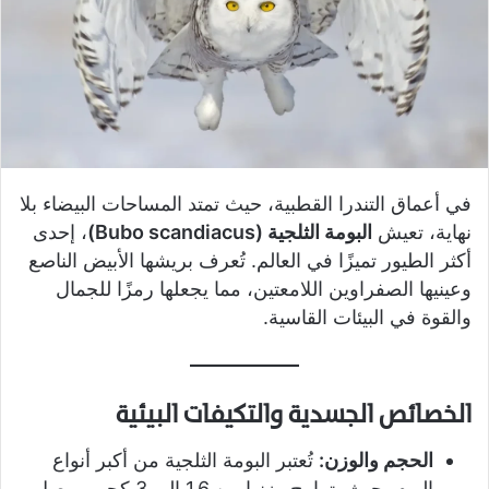
في أعماق التندرا القطبية، حيث تمتد المساحات البيضاء بلا
نهاية، تعيش
البومة الثلجية (Bubo scandiacus)
، إحدى
أكثر الطيور تميزًا في العالم. تُعرف بريشها الأبيض الناصع
وعينيها الصفراوين اللامعتين، مما يجعلها رمزًا للجمال
والقوة في البيئات القاسية.
الخصائص الجسدية والتكيفات البيئية
الحجم والوزن:
تُعتبر البومة الثلجية من أكبر أنواع
البوم، حيث يتراوح وزنها بين 1.6 إلى 3 كجم، ويصل