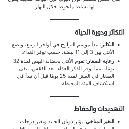
لها نشاط ملحوظ خلال النهار
التكاثر ودورة الحياة
التكاثر:
تبدأ موسم التزاوج في أواخر الربيع، وتضع
الأنثى بين 3 إلى 11 بيضة، حسب توفر الغذاء.
رعاية الصغار:
تقوم الأنثى بحضانة البيض لمدة 32
يومًا، بينما يوفر الذكر الغذاء. بعد الفقس، تبقى
الصغار في العش لمدة 25 يومًا قبل أن تبدأ في
استكشاف البيئة المحيطة.
التهديدات والحفاظ
التغير المناخي:
يؤثر ذوبان الجليد وتغير درجات
الحرارة على توفر الفرائس وموائل البومة الثلجية.