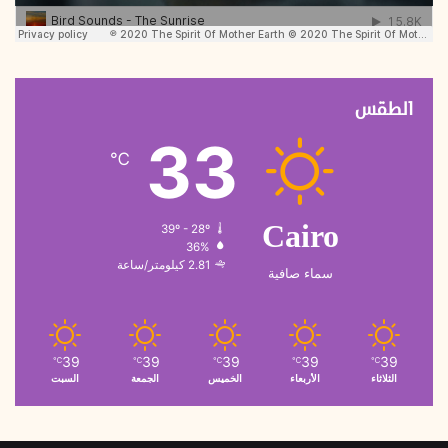
الطقس
33
℃
39º - 28º
Cairo
36%
2.81 كيلومتر/ساعة
سماء صافية
39
39
39
39
39
℃
℃
℃
℃
℃
الثلاثاء
الأربعاء
الخميس
الجمعة
السبت