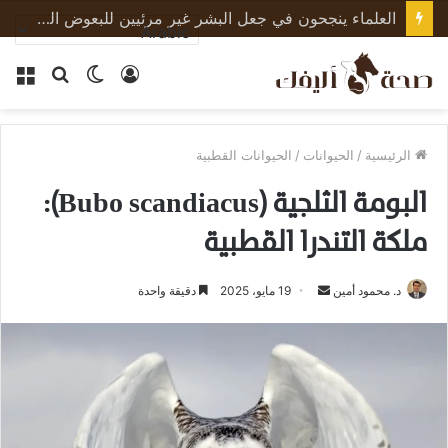
العلماء ينجحون في جعل البشر غير مرئيين للبعوض الناقل للأمراض
تسجيل
الوضع
بحث
الق
الدخول
المظلم
عن
الرئيسية
/
الحيوانات
/
الحيوانات القطبية
البومة الثلجية (Bubo scandiacus):
ملكة التندرا القطبية
أرسل
د. محمود أمين
19 مايو، 2025
دقيقة واحدة
بريدا
إلكترونيا