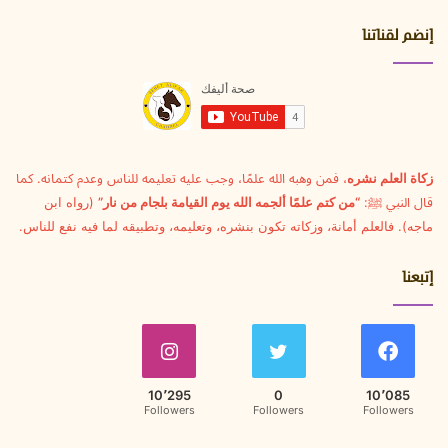
إنضم لقناتنا
زكاة العلم نشره
، فمن وهبه الله علمًا، وجب عليه تعليمه للناس وعدم كتمانه. كما
قال النبي ﷺ:
“من كتم علمًا ألجمه الله يوم القيامة بلجام من نار”
(رواه ابن
ماجه). فالعلم أمانة، وزكاته تكون بنشره، وتعليمه، وتطبيقه لما فيه نفع للناس.
إتبعنا
10٬295
0
10٬085
Followers
Followers
Followers