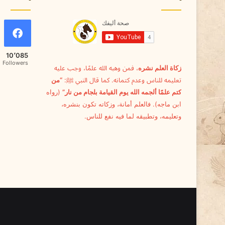
ا
ن
ك
ا
ل
10٬085
أ
Followers
زكاة العلم نشره
، فمن وهبه الله علمًا، وجب عليه
ل
تعليمه للناس وعدم كتمانه. كما قال النبي ﷺ:
“من
ي
ف
كتم علمًا ألجمه الله يوم القيامة بلجام من نار”
(رواه
ابن ماجه). فالعلم أمانة، وزكاته تكون بنشره،
وتعليمه، وتطبيقه لما فيه نفع للناس.