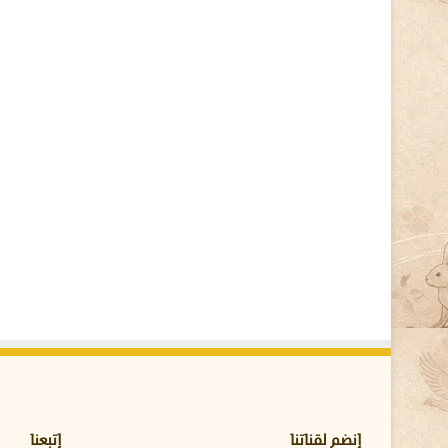
م
ن
و
ع
ا
ت
ا
ل
خ
ط
ي
ر
ة
ع
ل
ى
ص
ح
ة
ح
ي
و
إنضم لقناتنا
إتبعنا