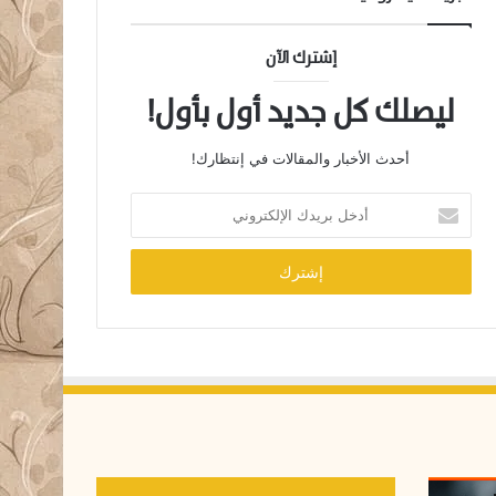
إشترك الآن
ليصلك كل جديد أول بأول!
أحدث الأخبار والمقالات في إنتظارك!
أ
د
خ
ل
ب
ر
ي
د
ك
ا
ل
إ
ل