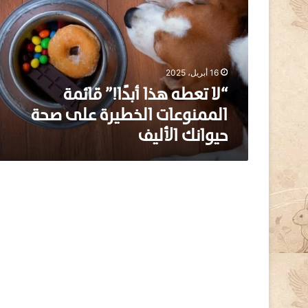
ت
ع
ط
ه
ه
16 أبريل، 2025
ذ
ا
“لا تعطه هذا أبدًا!” قائمة
أ
الممنوعات الخطيرة على صحة
ب
حيوانك الأليف
دً
ا
!
”
ق
ا
ئ
م
ة
ا
ل
م