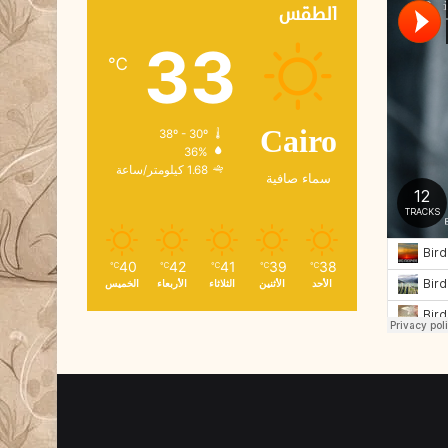
ك
الطقس
ت
33
ر
℃
و
ن
ي
38º - 30º
Cairo
36%
1.68 كيلومتر/ساعة
سماء صافية
40
42
41
39
38
℃
℃
℃
℃
℃
الأحد
الأثنين
الثلاثاء
الأربعاء
الخميس