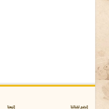
ك
ح
ي
و
ا
ن
م
ص
ا
ب
ب
ا
ل
س
ع
ا
ر
؟
إنضم لقناتنا
إتبعنا