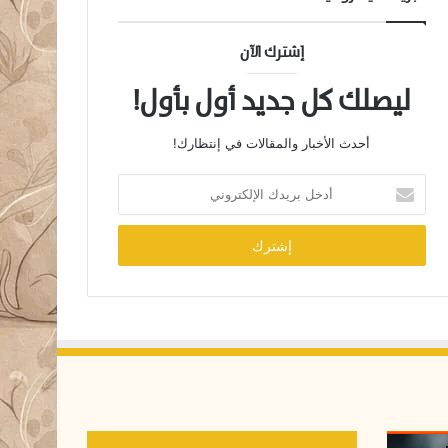
إشترك الآن
ليصلك كل جديد أول بأول!
أحدث الأخبار والمقالات في إنتظارك!
أ
د
خ
ل
ب
ر
ي
د
ك
ا
ل
إ
ل