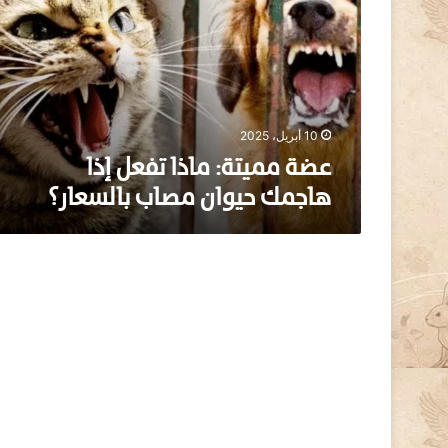
م
م
ي
ت
ة
:
م
10 أبريل، 2025
ا
عضة مميتة: ماذا تفعل إذا
ذ
هاجمك حيوان مصاب بالسعار؟
ا
ت
ف
ع
ل
إ
ذ
ا
ه
ا
ج
م