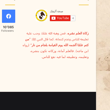
10٬085
Followers
زكاة العلم نشره
، فمن وهبه الله علمًا، وجب عليه
تعليمه للناس وعدم كتمانه. كما قال النبي ﷺ:
“من
كتم علمًا ألجمه الله يوم القيامة بلجام من نار”
(رواه
ابن ماجه). فالعلم أمانة، وزكاته تكون بنشره،
وتعليمه، وتطبيقه لما فيه نفع للناس.