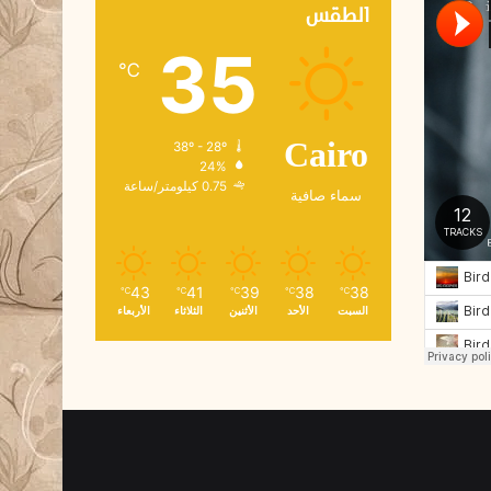
ك
الطقس
ت
35
ر
℃
و
ن
ي
38º - 28º
Cairo
24%
0.75 كيلومتر/ساعة
سماء صافية
43
41
39
38
38
℃
℃
℃
℃
℃
السبت
الأحد
الأثنين
الثلاثاء
الأربعاء