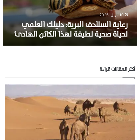
س
ل
ا
10 أبريل، 2025
ح
رعاية السلاحف البرية: دليلك العلمي
ف
لحياة صحية لطيفة لهذا الكائن الهادئ
ا
ل
ب
ر
ي
ة
أكثر المقالات قراءة
:
د
ل
ي
ل
ك
ا
ل
ع
ل
م