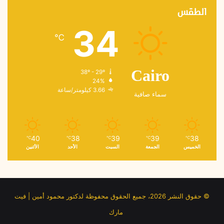
الطقس
34
℃
38º - 29º
Cairo
24%
3.66 كيلومتر/ساعة
سماء صافية
40
38
39
39
38
℃
℃
℃
℃
℃
الخميس
الجمعة
السبت
الأحد
الأثنين
© حقوق النشر 2026، جميع الحقوق محفوظة لدكتور محمود أمين | فيت
مارك