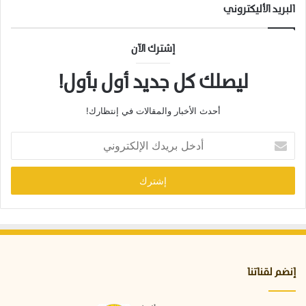
ك
البريد الأليكتروني
ا
ئ
ن
إشترك الآن
ا
ل
ليصلك كل جديد أول بأول!
ه
ا
أحدث الأخبار والمقالات في إنتظارك!
د
ئ
أ
د
خ
ل
ب
ر
ي
د
ك
ا
إنضم لقناتنا
ل
إ