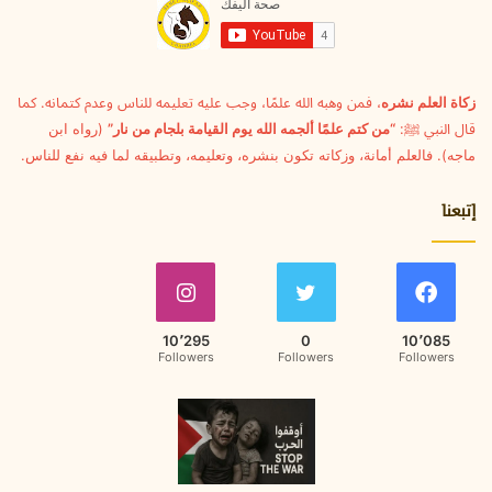
ل
ك
ت
ر
و
زكاة العلم نشره
، فمن وهبه الله علمًا، وجب عليه تعليمه للناس وعدم كتمانه. كما
ن
قال النبي ﷺ:
“من كتم علمًا ألجمه الله يوم القيامة بلجام من نار”
(رواه ابن
ي
ماجه). فالعلم أمانة، وزكاته تكون بنشره، وتعليمه، وتطبيقه لما فيه نفع للناس.
إتبعنا
10٬295
0
10٬085
Followers
Followers
Followers