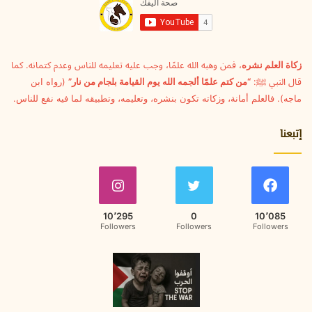
ل
ك
ت
ر
و
زكاة العلم نشره
، فمن وهبه الله علمًا، وجب عليه تعليمه للناس وعدم كتمانه. كما
ن
قال النبي ﷺ:
“من كتم علمًا ألجمه الله يوم القيامة بلجام من نار”
(رواه ابن
ي
ماجه). فالعلم أمانة، وزكاته تكون بنشره، وتعليمه، وتطبيقه لما فيه نفع للناس.
إتبعنا
10٬295
0
10٬085
Followers
Followers
Followers