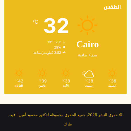
الطقس
32
℃
38º - 29º
Cairo
29%
2.82 كيلومتر/ساعة
سماء صافية
42
39
38
38
38
℃
℃
℃
℃
℃
الجمعة
السبت
الأحد
الأثنين
الثلاثاء
© حقوق النشر 2026، جميع الحقوق محفوظة لدكتور محمود أمين | فيت
مارك