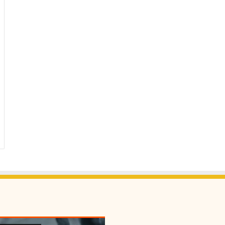
م
ن
و
ع
ا
ت
ا
ل
خ
ط
ي
ر
ة
ع
ل
ى
ص
ح
ة
ح
ي
و