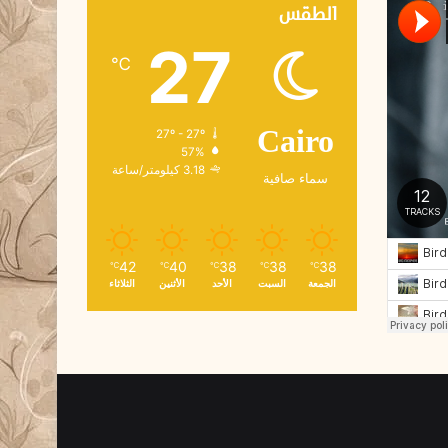
ك
الطقس
ت
27
ر
℃
و
ن
ي
27º - 27º
Cairo
57%
3.18 كيلومتر/ساعة
سماء صافية
42
40
38
38
38
℃
℃
℃
℃
℃
الجمعة
السبت
الأحد
الأثنين
الثلاثاء