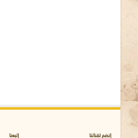
ك
ا
م
ل
ة
و
أ
ع
ر
ا
ض
ا
ل
ت
س
م
م
إنضم لقناتنا
إتبعنا