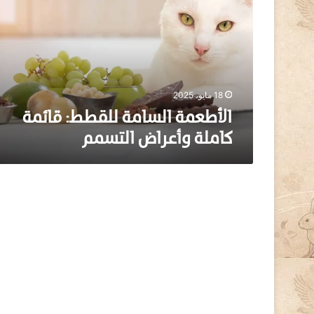
ط
ع
م
ة
ا
ل
س
18 مايو، 2025
ا
الأطعمة السامة للقطط: قائمة
م
كاملة وأعراض التسمم
ة
ل
ل
ق
ط
ط
:
ق
ا
ئ
م
ة