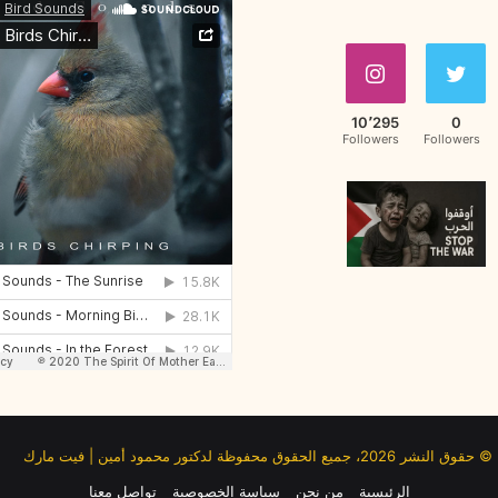
ا
ن
ك
ا
ل
10٬295
0
أ
Followers
Followers
ل
ي
ف
© حقوق النشر 2026، جميع الحقوق محفوظة لدكتور محمود أمين | فيت مارك
الرئيسية
من نحن
سياسة الخصوصية
تواصل معنا