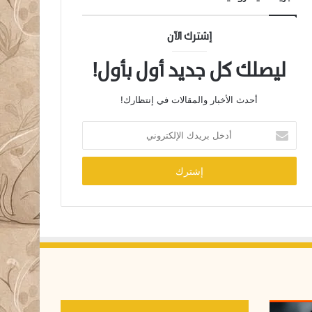
إشترك الآن
ليصلك كل جديد أول بأول!
أحدث الأخبار والمقالات في إنتظارك!
أ
د
خ
ل
ب
ر
ي
د
ك
ا
ل
إ
ل