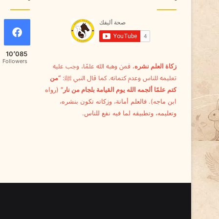
10٬085
Followers
زكاة العلم نشره
، فمن وهبه الله علمًا، وجب عليه
تعليمه للناس وعدم كتمانه. كما قال النبي ﷺ:
“من
كتم علمًا ألجمه الله يوم القيامة بلجام من نار”
(رواه
ابن ماجه). فالعلم أمانة، وزكاته تكون بنشره،
وتعليمه، وتطبيقه لما فيه نفع للناس.