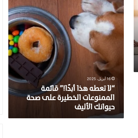
ت
ع
ط
ه
ه
ذ
ا
أ
ب
دً
ا
!
16 أبريل، 2025
”
ق
“لا تعطه هذا أبدًا!” قائمة
ا
الممنوعات الخطيرة على صحة
ئ
م
حيوانك الأليف
ة
ا
ل
م