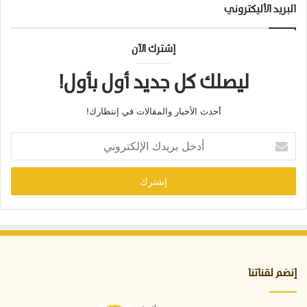
ا
البريد الأليكتروني
ء
ا
ل
إشترك الآن
ث
ق
ليصلك كل جديد أول بأول!
ة
أحدث الأخبار والمقالات في إنتظارك!
أ
د
خ
ل
ب
ر
ي
د
ك
ا
إنضم لقناتنا
ل
إ