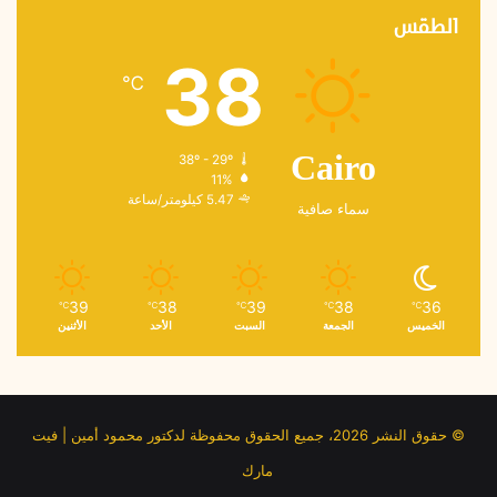
الطقس
38
℃
38º - 29º
Cairo
11%
5.47 كيلومتر/ساعة
سماء صافية
39
38
39
38
36
℃
℃
℃
℃
℃
الخميس
الجمعة
السبت
الأحد
الأثنين
© حقوق النشر 2026، جميع الحقوق محفوظة لدكتور محمود أمين | فيت
مارك