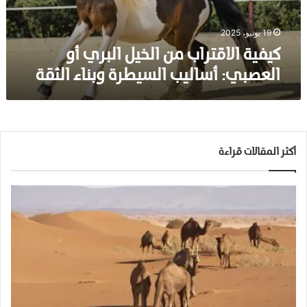
ا
ق
ت
19 يونيو، 2025
ر
كيفية الاقتراب من الخيل البري أو
ا
العصبي: أساليب السيطرة وبناء الثقة
ب
م
ن
ا
ل
خ
أكثر المقالات قراءة
ي
ل
ا
ل
ب
ر
ي
أ
و
ا
ل