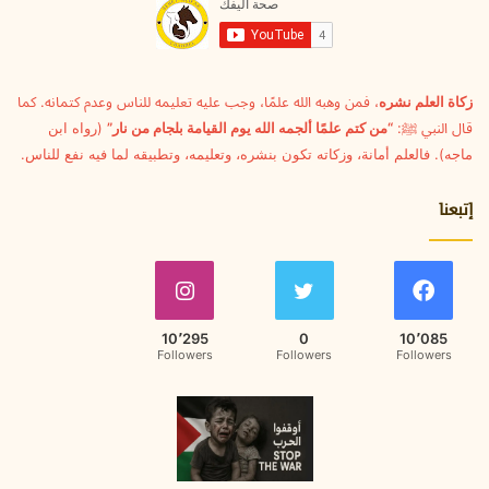
ل
ك
ت
ر
و
زكاة العلم نشره
، فمن وهبه الله علمًا، وجب عليه تعليمه للناس وعدم كتمانه. كما
ن
قال النبي ﷺ:
“من كتم علمًا ألجمه الله يوم القيامة بلجام من نار”
(رواه ابن
ي
ماجه). فالعلم أمانة، وزكاته تكون بنشره، وتعليمه، وتطبيقه لما فيه نفع للناس.
إتبعنا
10٬295
0
10٬085
Followers
Followers
Followers