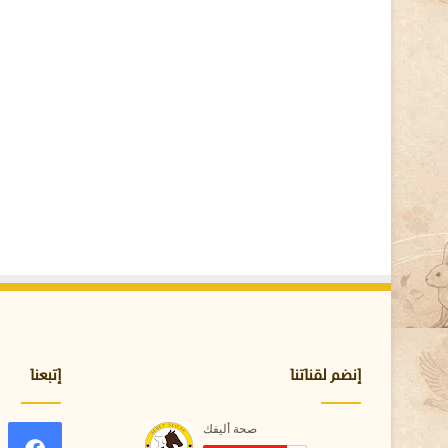
ل
ث
ر
و
ة
ا
ل
ح
ي
و
ا
ن
ي
ة
و
ا
ل
ص
إنضم لقناتنا
إتبعنا
ح
ة
ا