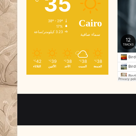
35
و
ن
ي
38º - 29º
Cairo
17%
3.23 كيلومتر/ساعة
سماء صافية
42
39
38
38
38
℃
℃
℃
℃
℃
الجمعة
السبت
الأحد
الأثنين
الثلاثاء