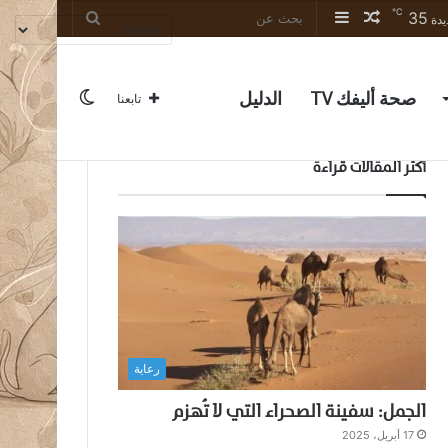
℃
35
مقال
إضافة
بحث
يدة
عشوائي
عمود
عن
جانبي
صحة أليفك TV
الدليل
الوضع
تابعنا
أكثر المقالات قراءة
المظلم
رعاية
الجمل: سفينة الصحراء التي لا تُهزم
17 أبريل، 2025