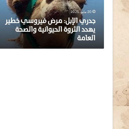
إ
ب
20 مايو، 2025
ل
:
جدري الإبل: مرض فيروسي خطير
م
يهدد الثروة الحيوانية والصحة
ر
العامة
ض
ف
ي
ر
و
س
ي
خ
ط
ي
ر
ي
ه
د
د
ا