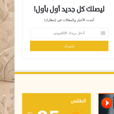
ليصلك كل جديد أول بأول!
أحدث الأخبار والمقالات في إنتظارك!
أ
د
خ
ل
ب
ر
ي
د
ك
ا
ل
إ
ل
ك
الطقس
ت
ر
℃