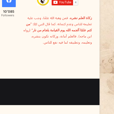
ل
ع
10٬085
ا
Followers
زكاة العلم نشره
، فمن وهبه الله علمًا، وجب عليه
م
تعليمه للناس وعدم كتمانه. كما قال النبي ﷺ:
“من
ة
كتم علمًا ألجمه الله يوم القيامة بلجام من نار”
(رواه
ابن ماجه). فالعلم أمانة، وزكاته تكون بنشره،
وتعليمه، وتطبيقه لما فيه نفع للناس.