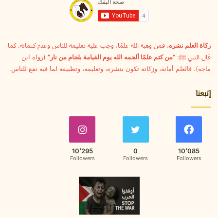
ل
ك
ت
ر
و
زكاة العلم نشره
، فمن وهبه الله علمًا، وجب عليه تعليمه للناس وعدم كتمانه. كما
ن
قال النبي ﷺ:
“من كتم علمًا ألجمه الله يوم القيامة بلجام من نار”
(رواه ابن
ي
ماجه). فالعلم أمانة، وزكاته تكون بنشره، وتعليمه، وتطبيقه لما فيه نفع للناس.
إتبعنا
10٬295
0
10٬085
Followers
Followers
Followers