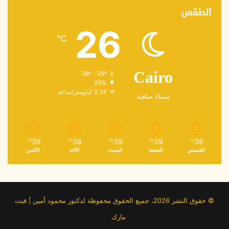
الطقس
26
℃
38º - 25º
Cairo
65%
2.34 كيلومتر/ساعة
سماء صافية
39
38
39
39
38
℃
℃
℃
℃
℃
الخميس
الجمعة
السبت
الأحد
الأثنين
© حقوق النشر 2026، جميع الحقوق محفوظة لدكتور محمود أمين | فيت
مارك