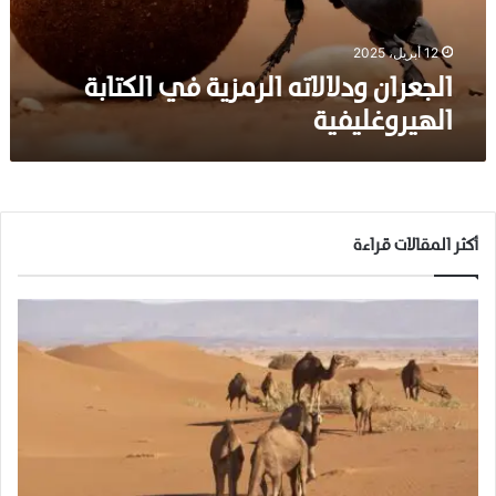
و
د
ل
12 أبريل، 2025
ا
الجعران ودلالاته الرمزية في الكتابة
ل
الهيروغليفية
ا
ت
ه
ا
ل
ر
أكثر المقالات قراءة
م
ز
ي
ة
ف
ي
ا
ل
ك
ت
ا