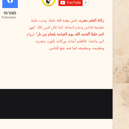
ر
ا
10٬085
ل
Followers
زكاة العلم نشره
، فمن وهبه الله علمًا، وجب عليه
س
تعليمه للناس وعدم كتمانه. كما قال النبي ﷺ:
“من
ل
ا
كتم علمًا ألجمه الله يوم القيامة بلجام من نار”
(رواه
ل
ابن ماجه). فالعلم أمانة، وزكاته تكون بنشره،
ا
وتعليمه، وتطبيقه لما فيه نفع للناس.
ت
ا
ل
م
س
ت
و
ر
د
ة