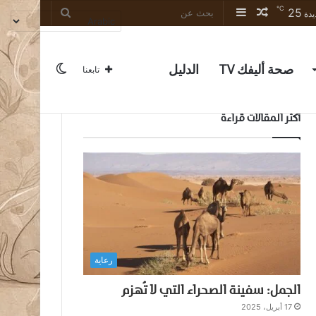
℃
25
مقال
إضافة
بحث
يدة
عشوائي
عمود
عن
جانبي
صحة أليفك TV
الدليل
الوضع
تابعنا
أكثر المقالات قراءة
المظلم
رعاية
الجمل: سفينة الصحراء التي لا تُهزم
17 أبريل، 2025