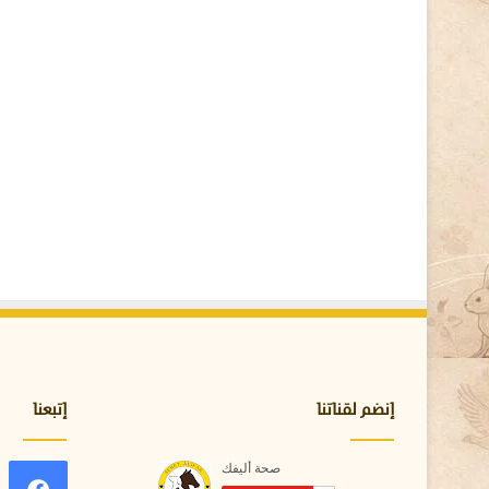
ك
ا
ن
ا
ت
ف
ط
ر
ي
ة
ت
ت
ف
وّ
ق
ع
ل
ى
إنضم لقناتنا
إتبعنا
أ
ش
ه