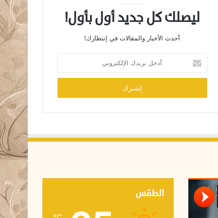
ليصلك كل جديد أول بأول!
أحدث الأخبار والمقالات في إنتظارك!
أ
د
خ
ل
ب
ر
ي
د
ك
ا
ل
إ
ل
ك
الطقس
ت
ر
℃