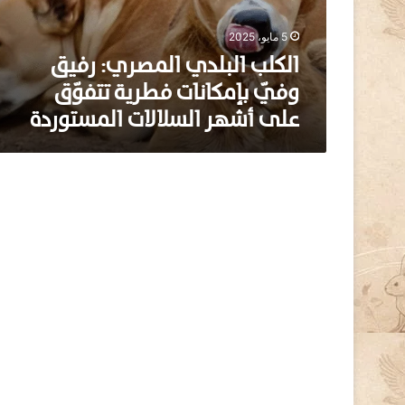
ل
ب
5 مايو، 2025
ل
د
الكلب البلدي المصري: رفيق
ي
وفيّ بإمكانات فطرية تتفوّق
ا
على أشهر السلالات المستوردة
ل
م
ص
ر
ي
:
ر
ف
ي
ق
و
ف
يّ
ب
إ
م