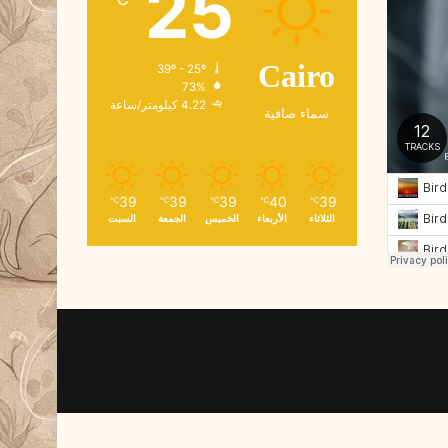
25
و
ن
ي
39º - 25º
Cairo
73%
4.22 كيلومتر/ساعة
سماء صافية
39
39
39
40
39
℃
℃
℃
℃
℃
الثلاثاء
الأربعاء
الخميس
الجمعة
السبت