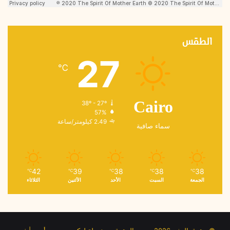
الطقس
27
℃
38º - 27º
Cairo
57%
2.49 كيلومتر/ساعة
سماء صافية
42
39
38
38
38
℃
℃
℃
℃
℃
الجمعة
السبت
الأحد
الأثنين
الثلاثاء