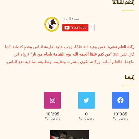
ا
إنضم لقناتنا
ل
إ
ل
ك
ت
ر
و
زكاة العلم نشره
، فمن وهبه الله علمًا، وجب عليه تعليمه للناس وعدم كتمانه. كما
ن
قال النبي ﷺ:
“من كتم علمًا ألجمه الله يوم القيامة بلجام من نار”
(رواه ابن
ي
ماجه). فالعلم أمانة، وزكاته تكون بنشره، وتعليمه، وتطبيقه لما فيه نفع للناس.
إتبعنا
10٬295
0
10٬085
Followers
Followers
Followers