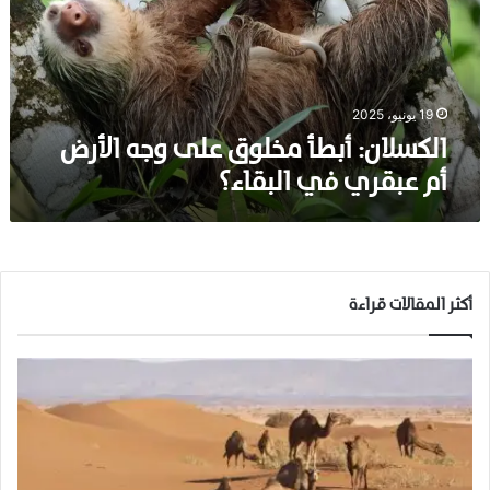
ا
ن
:
أ
ب
19 يونيو، 2025
ط
الكسلان: أبطأ مخلوق على وجه الأرض
أ
أم عبقري في البقاء؟
م
خ
ل
و
ق
ع
أكثر المقالات قراءة
ل
ى
و
ج
ه
ا
ل
أ