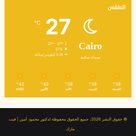
الطقس
27
℃
27º - 27º
Cairo
57%
3.18 كيلومتر/ساعة
سماء صافية
42
40
38
38
38
℃
℃
℃
℃
℃
الجمعة
السبت
الأحد
الأثنين
الثلاثاء
© حقوق النشر 2026، جميع الحقوق محفوظة لدكتور محمود أمين | فيت
مارك