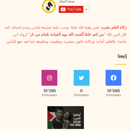
ل
ك
ت
ر
و
زكاة العلم نشره
، فمن وهبه الله علمًا، وجب عليه تعليمه للناس وعدم كتمانه. كما
ن
قال النبي ﷺ:
“من كتم علمًا ألجمه الله يوم القيامة بلجام من نار”
(رواه ابن
ي
ماجه). فالعلم أمانة، وزكاته تكون بنشره، وتعليمه، وتطبيقه لما فيه نفع للناس.
إتبعنا
10٬295
0
10٬085
Followers
Followers
Followers