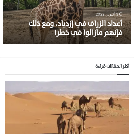
ز
ر
ا
3 أكتوبر، 2022
ف
أعداد الزراف في إزدياد، ومع ذلك
ف
فإنهم مازالوا في خطر!
ي
إ
ز
د
ي
ا
أكثر المقالات قراءة
د
،
و
م
ع
ذ
ل
ك
ف
إ
ن