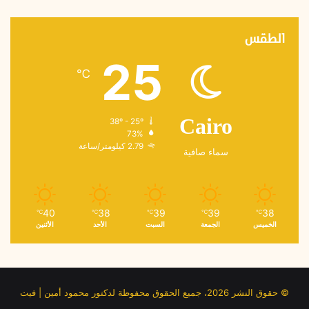
الطقس
25
℃
38º - 25º
Cairo
73%
2.79 كيلومتر/ساعة
سماء صافية
40
38
39
39
38
℃
℃
℃
℃
℃
الخميس
الجمعة
السبت
الأحد
الأثنين
© حقوق النشر 2026، جميع الحقوق محفوظة لدكتور محمود أمين | فيت