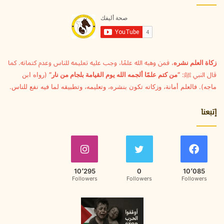
إ
ل
ك
ت
ر
و
زكاة العلم نشره
، فمن وهبه الله علمًا، وجب عليه تعليمه للناس وعدم كتمانه. كما
ن
قال النبي ﷺ:
“من كتم علمًا ألجمه الله يوم القيامة بلجام من نار”
(رواه ابن
ي
ماجه). فالعلم أمانة، وزكاته تكون بنشره، وتعليمه، وتطبيقه لما فيه نفع للناس.
إتبعنا
10٬295
0
10٬085
Followers
Followers
Followers