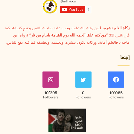
ل
ك
ت
ر
و
زكاة العلم نشره
، فمن وهبه الله علمًا، وجب عليه تعليمه للناس وعدم كتمانه. كما
ن
قال النبي ﷺ:
“من كتم علمًا ألجمه الله يوم القيامة بلجام من نار”
(رواه ابن
ي
ماجه). فالعلم أمانة، وزكاته تكون بنشره، وتعليمه، وتطبيقه لما فيه نفع للناس.
إتبعنا
10٬295
0
10٬085
Followers
Followers
Followers