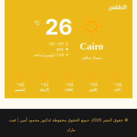
الطقس
26
℃
38º - 26º
Cairo
69%
2.48 كيلومتر/ساعة
سماء صافية
40
42
40
39
38
℃
℃
℃
℃
℃
الأحد
الأثنين
الثلاثاء
الأربعاء
الخميس
© حقوق النشر 2026، جميع الحقوق محفوظة لدكتور محمود أمين | فيت
مارك