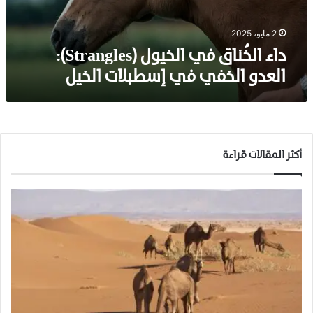
ا
ق
ف
2 مايو، 2025
ي
داء الخُناق في الخيول (Strangles):
ا
العدو الخفي في إسطبلات الخيل
ل
خ
ي
و
ل
(
أكثر المقالات قراءة
S
t
r
a
n
g
l
e
s
)
: