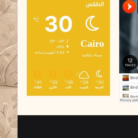
ك
الطقس
ت
30
ر
℃
و
ن
ي
30º - 29º
Cairo
48%
6.84 كيلومتر/ساعة
سماء صافية
41
39
38
39
30
℃
℃
℃
℃
℃
الجمعة
السبت
الأحد
الأثنين
الثلاثاء