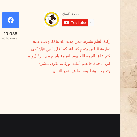
س
ر
؟
10٬085
Followers
زكاة العلم نشره
، فمن وهبه الله علمًا، وجب عليه
تعليمه للناس وعدم كتمانه. كما قال النبي ﷺ:
“من
كتم علمًا ألجمه الله يوم القيامة بلجام من نار”
(رواه
ابن ماجه). فالعلم أمانة، وزكاته تكون بنشره،
وتعليمه، وتطبيقه لما فيه نفع للناس.