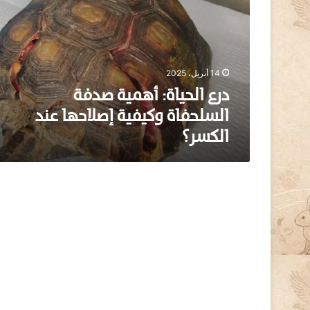
ا
ل
ح
ي
ا
14 أبريل، 2025
ة
:
درع الحياة: أهمية صدفة
أ
السلحفاة وكيفية إصلاحها عند
ه
الكسر؟
م
ي
ة
ص
د
ف
ة
ا
ل
س
ل
ح