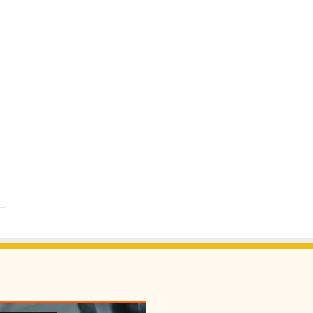
ر
ي
ة
ب
ا
ل
ح
ي
و
ا
ن
ا
ت
ا
ل
أ
ل
ي
ف
ة