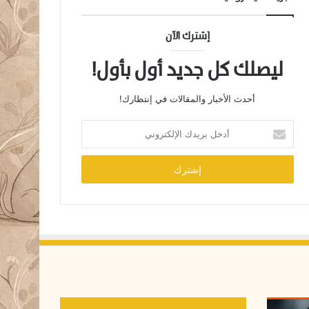
إشترك الآن
ليصلك كل جديد أول بأول!
أحدث الأخبار والمقالات في إنتظارك!
أ
د
خ
ل
ب
ر
ي
د
ك
ا
ل
إ
ل