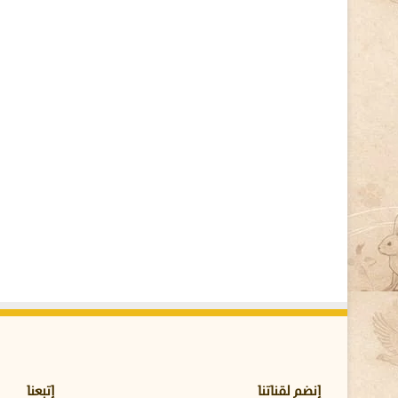
ف
ا
ة
و
ك
ي
ف
ي
ة
إ
ص
ل
ا
ح
ه
ا
ع
ن
د
ا
ل
ك
إنضم لقناتنا
إتبعنا