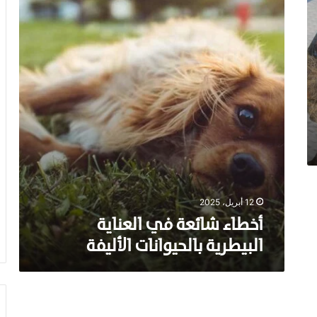
ا
ء
ش
ا
ئ
ع
ة
ف
ي
ا
ل
ع
ن
ا
12 أبريل، 2025
ي
أخطاء شائعة في العناية
ة
ا
البيطرية بالحيوانات الأليفة
ل
ب
ي
ط