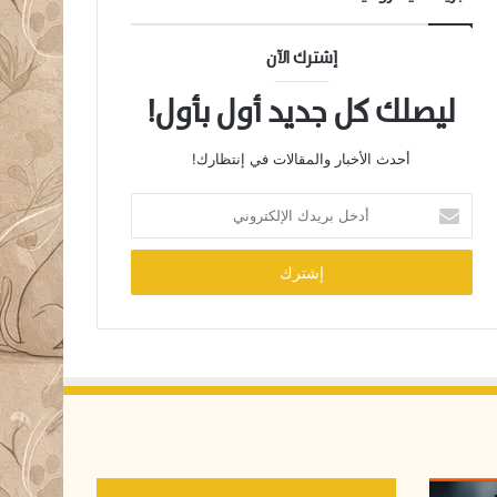
إشترك الآن
ليصلك كل جديد أول بأول!
أحدث الأخبار والمقالات في إنتظارك!
أ
د
خ
ل
ب
ر
ي
د
ك
ا
ل
إ
ل