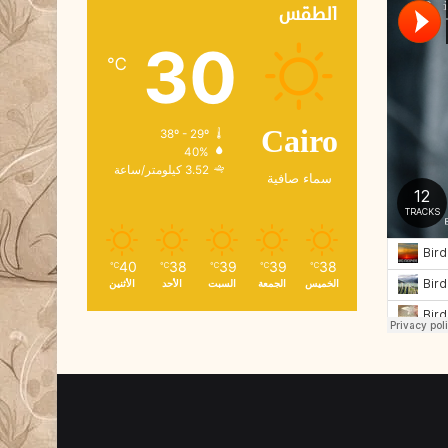
ك
الطقس
ت
30
ر
℃
و
ن
ي
38º - 29º
Cairo
40%
3.52 كيلومتر/ساعة
سماء صافية
40
38
39
39
38
℃
℃
℃
℃
℃
الخميس
الجمعة
السبت
الأحد
الأثنين