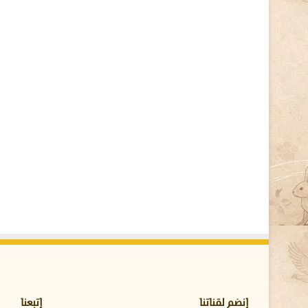
ر
م
ز
ا
ل
ح
ي
ا
ة
ف
ي
ا
ل
ق
ط
ب
ا
ل
ش
م
ا
ل
إنضم لقناتنا
إتبعنا