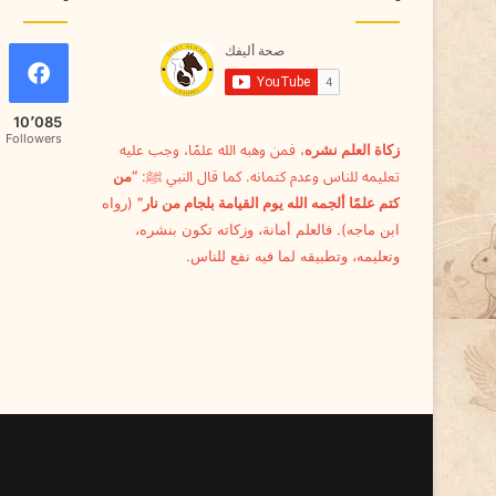
ي
10٬085
Followers
زكاة العلم نشره
، فمن وهبه الله علمًا، وجب عليه
تعليمه للناس وعدم كتمانه. كما قال النبي ﷺ:
“من
كتم علمًا ألجمه الله يوم القيامة بلجام من نار”
(رواه
ابن ماجه). فالعلم أمانة، وزكاته تكون بنشره،
وتعليمه، وتطبيقه لما فيه نفع للناس.