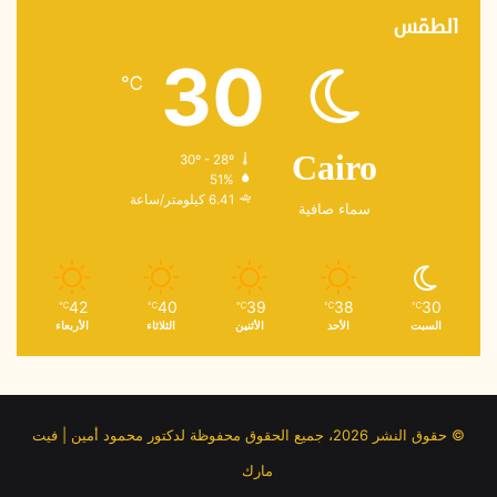
الطقس
30
℃
30º - 28º
Cairo
51%
6.41 كيلومتر/ساعة
سماء صافية
42
40
39
38
30
℃
℃
℃
℃
℃
السبت
الأحد
الأثنين
الثلاثاء
الأربعاء
© حقوق النشر 2026، جميع الحقوق محفوظة لدكتور محمود أمين | فيت
مارك