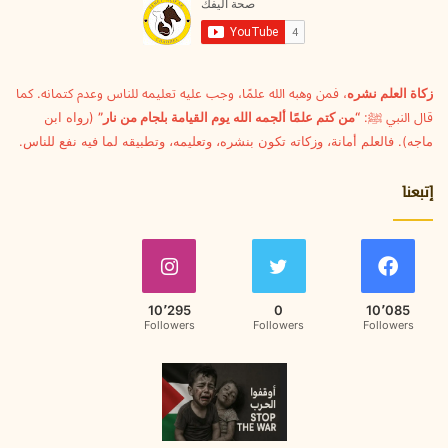
ل
ك
ت
ر
و
زكاة العلم نشره
، فمن وهبه الله علمًا، وجب عليه تعليمه للناس وعدم كتمانه. كما
ن
قال النبي ﷺ:
“من كتم علمًا ألجمه الله يوم القيامة بلجام من نار”
(رواه ابن
ي
ماجه). فالعلم أمانة، وزكاته تكون بنشره، وتعليمه، وتطبيقه لما فيه نفع للناس.
إتبعنا
10٬295
0
10٬085
Followers
Followers
Followers