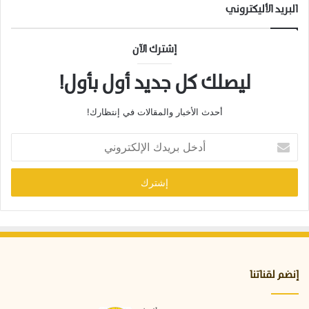
ل
البريد الأليكتروني
ك
ه
و
إشترك الآن
ف
ليصلك كل جديد أول بأول!
أحدث الأخبار والمقالات في إنتظارك!
أ
د
خ
ل
ب
ر
ي
د
ك
ا
إنضم لقناتنا
ل
إ