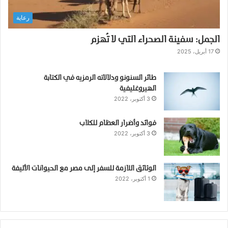
i
رعاية
s
h
الجمل: سفينة الصحراء التي لا تُهزم
)
:
17 أبريل، 2025
ك
ا
طائر السنونو ودلالاته الرمزيه في الكتابة
ئ
الهيروغليفية
ن
3 أكتوبر، 2022
غ
ا
فوائد وأضرار العظام للكلاب
م
3 أكتوبر، 2022
ض
ف
ي
أ
الوثائق اللازمة للسفر إلى مصر مع الحيوانات الأليفة
1 أكتوبر، 2022
ع
م
ا
ق
ا