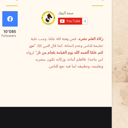
10٬085
Followers
زكاة العلم نشره
، فمن وهبه الله علمًا، وجب عليه
تعليمه للناس وعدم كتمانه. كما قال النبي ﷺ:
“من
كتم علمًا ألجمه الله يوم القيامة بلجام من نار”
(رواه
ابن ماجه). فالعلم أمانة، وزكاته تكون بنشره،
وتعليمه، وتطبيقه لما فيه نفع للناس.