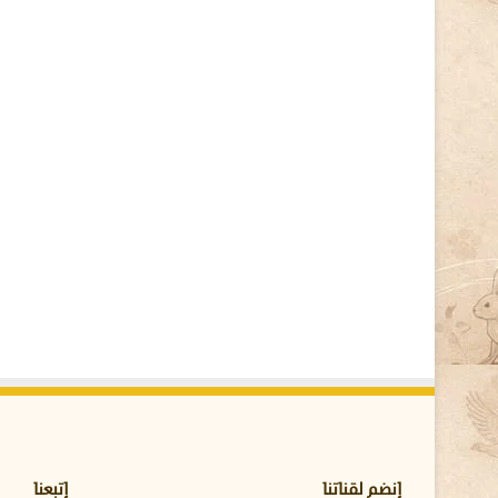
ة
ف
ي
ا
ل
ك
ت
ا
ب
ة
ا
ل
ه
ي
ر
و
غ
ل
ي
ف
ي
ة
إنضم لقناتنا
إتبعنا