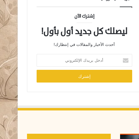
إشترك الآن
ليصلك كل جديد أول بأول!
أحدث الأخبار والمقالات في إنتظارك!
أ
د
خ
ل
ب
ر
ي
د
ك
ا
ل
إ
ل