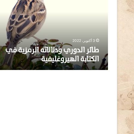
ر
ا
ل
د
و
ر
ي
3 أكتوبر، 2022
و
طائر الدوري ودلالاته الرمزية في
د
الكتابة الهيروغليفية
ل
ا
ل
ا
ت
ه
ا
ل
ر
م
ز
ي