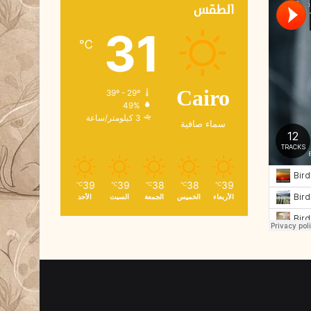
ك
الطقس
ت
31
ر
℃
و
ن
ي
39º - 29º
Cairo
49%
3 كيلومتر/ساعة
سماء صافية
39
39
38
38
39
℃
℃
℃
℃
℃
الأربعاء
الخميس
الجمعة
السبت
الأحد