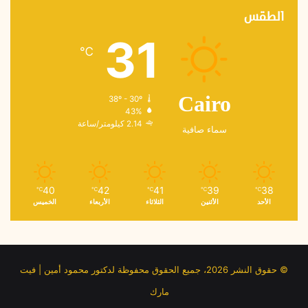
الطقس
31
℃
38º - 30º
Cairo
43%
2.14 كيلومتر/ساعة
سماء صافية
40
42
41
39
38
℃
℃
℃
℃
℃
الأحد
الأثنين
الثلاثاء
الأربعاء
الخميس
© حقوق النشر 2026، جميع الحقوق محفوظة لدكتور محمود أمين | فيت
مارك