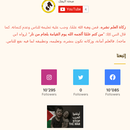
ل
ك
ت
ر
و
زكاة العلم نشره
، فمن وهبه الله علمًا، وجب عليه تعليمه للناس وعدم كتمانه. كما
ن
قال النبي ﷺ:
“من كتم علمًا ألجمه الله يوم القيامة بلجام من نار”
(رواه ابن
ي
ماجه). فالعلم أمانة، وزكاته تكون بنشره، وتعليمه، وتطبيقه لما فيه نفع للناس.
إتبعنا
10٬295
0
10٬085
Followers
Followers
Followers