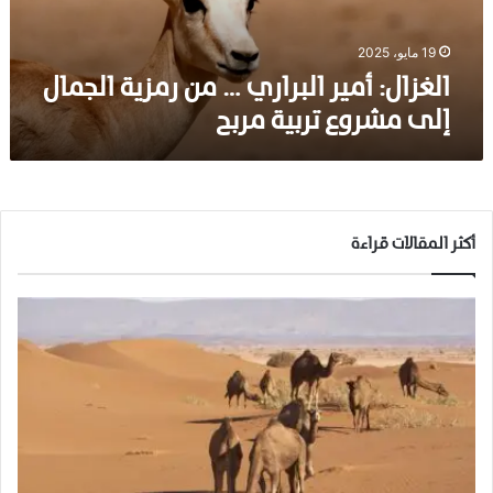
أ
م
ي
19 مايو، 2025
ر
الغزال: أمير البراري … من رمزية الجمال
ا
إلى مشروع تربية مربح
ل
ب
ر
ا
ر
ي
أكثر المقالات قراءة
…
م
ن
ر
م
ز
ي
ة
ا
ل
ج