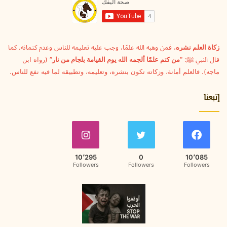
ل
ك
ت
ر
و
زكاة العلم نشره
، فمن وهبه الله علمًا، وجب عليه تعليمه للناس وعدم كتمانه. كما
ن
قال النبي ﷺ:
“من كتم علمًا ألجمه الله يوم القيامة بلجام من نار”
(رواه ابن
ي
ماجه). فالعلم أمانة، وزكاته تكون بنشره، وتعليمه، وتطبيقه لما فيه نفع للناس.
إتبعنا
10٬295
0
10٬085
Followers
Followers
Followers