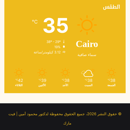
الطقس
35
℃
38º - 29º
Cairo
19%
3.12 كيلومتر/ساعة
سماء صافية
42
39
38
38
38
℃
℃
℃
℃
℃
الجمعة
السبت
الأحد
الأثنين
الثلاثاء
© حقوق النشر 2026، جميع الحقوق محفوظة لدكتور محمود أمين | فيت
مارك