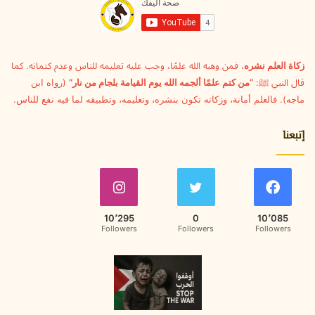
ل
ك
ت
ر
و
زكاة العلم نشره
، فمن وهبه الله علمًا، وجب عليه تعليمه للناس وعدم كتمانه. كما
ن
قال النبي ﷺ:
“من كتم علمًا ألجمه الله يوم القيامة بلجام من نار”
(رواه ابن
ي
ماجه). فالعلم أمانة، وزكاته تكون بنشره، وتعليمه، وتطبيقه لما فيه نفع للناس.
إتبعنا
10٬295
0
10٬085
Followers
Followers
Followers