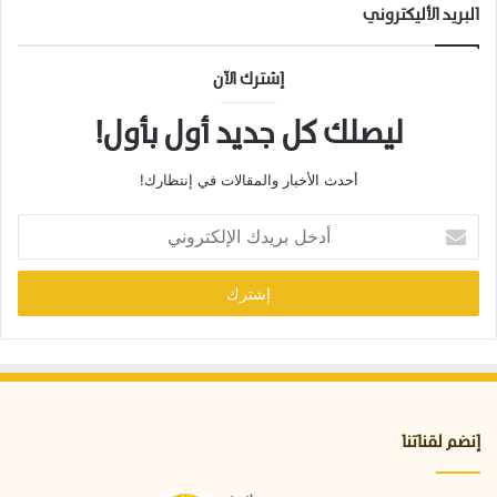
و
البريد الأليكتروني
ق
ا
ي
إشترك الآن
ة
م
ليصلك كل جديد أول بأول!
ن
ه
أحدث الأخبار والمقالات في إنتظارك!
ا
أ
د
خ
ل
ب
ر
ي
د
ك
ا
إنضم لقناتنا
ل
إ