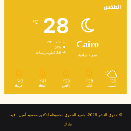
الطقس
28
℃
28º - 28º
Cairo
51%
3.9 كيلومتر/ساعة
سماء صافية
43
41
39
38
39
℃
℃
℃
℃
℃
السبت
الأحد
الأثنين
الثلاثاء
الأربعاء
© حقوق النشر 2026، جميع الحقوق محفوظة لدكتور محمود أمين | فيت
مارك