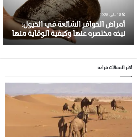
ح
و
ا
18 مايو، 2025
ف
أمراض الحوافر الشائعة في الخيول:
ر
نبذه مختصره عنها وكيفية الوقاية منها
ا
ل
ش
ا
ئ
ع
أكثر المقالات قراءة
ة
ف
ي
ا
ل
خ
ي
و
ل
:
ن