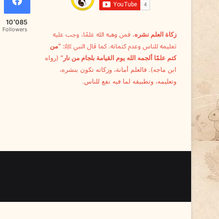
م
خ
10٬085
ا
Followers
زكاة العلم نشره
، فمن وهبه الله علمًا، وجب عليه
ط
تعليمه للناس وعدم كتمانه. كما قال النبي ﷺ:
“من
ر
ص
كتم علمًا ألجمه الله يوم القيامة بلجام من نار”
(رواه
ا
ابن ماجه). فالعلم أمانة، وزكاته تكون بنشره،
م
وتعليمه، وتطبيقه لما فيه نفع للناس.
ت
ة