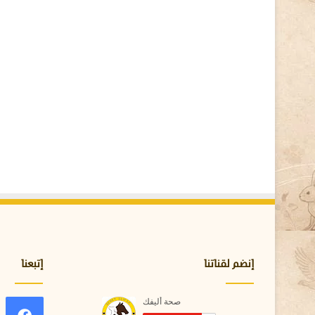
ا
ل
ب
ح
ر
ا
ل
أ
ح
م
ر
–
ت
ن
و
ع
م
د
إنضم لقناتنا
إتبعنا
ه
ش
و