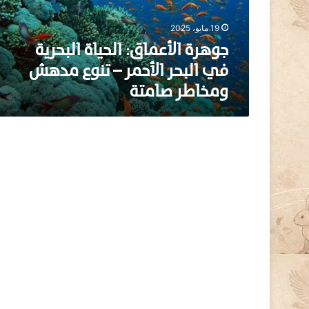
ل
أ
19 مايو، 2025
ع
م
جوهرة الأعماق: الحياة البحرية
ا
في البحر الأحمر – تنوع مدهش
ق
ومخاطر صامتة
:
ا
ل
ح
ي
ا
ة
ا
ل
ب
ح
ر
ي
ة
ف
ي