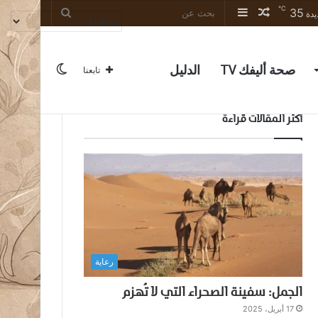
℃
35
مقال
إضافة
بحث
يدة
عشوائي
عمود
عن
جانبي
صحة أليفك TV
الدليل
الوضع
تابعنا
أكثر المقالات قراءة
المظلم
رعاية
الجمل: سفينة الصحراء التي لا تُهزم
17 أبريل، 2025