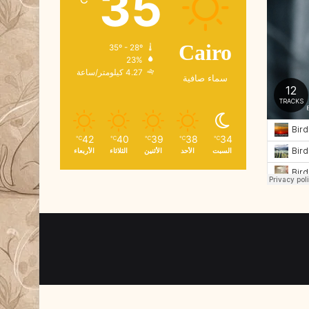
35
و
ن
ي
35º - 28º
Cairo
23%
4.27 كيلومتر/ساعة
سماء صافية
42
40
39
38
34
℃
℃
℃
℃
℃
السبت
الأحد
الأثنين
الثلاثاء
الأربعاء