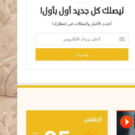
ليصلك كل جديد أول بأول!
أحدث الأخبار والمقالات في إنتظارك!
أ
د
خ
ل
ب
ر
ي
د
ك
ا
ل
إ
ل
ك
الطقس
ت
ر
℃