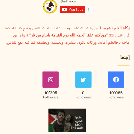
ل
ك
ت
ر
و
زكاة العلم نشره
، فمن وهبه الله علمًا، وجب عليه تعليمه للناس وعدم كتمانه. كما
ن
قال النبي ﷺ:
“من كتم علمًا ألجمه الله يوم القيامة بلجام من نار”
(رواه ابن
ي
ماجه). فالعلم أمانة، وزكاته تكون بنشره، وتعليمه، وتطبيقه لما فيه نفع للناس.
إتبعنا
10٬295
0
10٬085
Followers
Followers
Followers