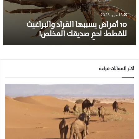
ي
س
ب
13 مايو، 2025
ب
10 أمراض يسببها القراد والبراغيث
ه
للقطط: احمِ صديقك المخلص!
ا
ا
ل
ق
ر
ا
أكثر المقالات قراءة
د
و
ا
ل
ب
ر
ا
غ
ي
ث
ل