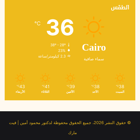
الطقس
36
℃
38º - 28º
Cairo
23%
2.3 كيلومتر/ساعة
سماء صافية
43
41
39
38
38
℃
℃
℃
℃
℃
السبت
الأحد
الأثنين
الثلاثاء
الأربعاء
© حقوق النشر 2026، جميع الحقوق محفوظة لدكتور محمود أمين | فيت
مارك