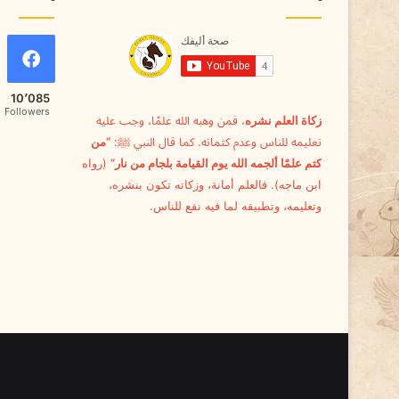
ي
ة
ا
ل
و
10٬085
ق
Followers
زكاة العلم نشره
، فمن وهبه الله علمًا، وجب عليه
ا
تعليمه للناس وعدم كتمانه. كما قال النبي ﷺ:
“من
ي
ة
كتم علمًا ألجمه الله يوم القيامة بلجام من نار”
(رواه
م
ابن ماجه). فالعلم أمانة، وزكاته تكون بنشره،
ن
وتعليمه، وتطبيقه لما فيه نفع للناس.
ه
ا