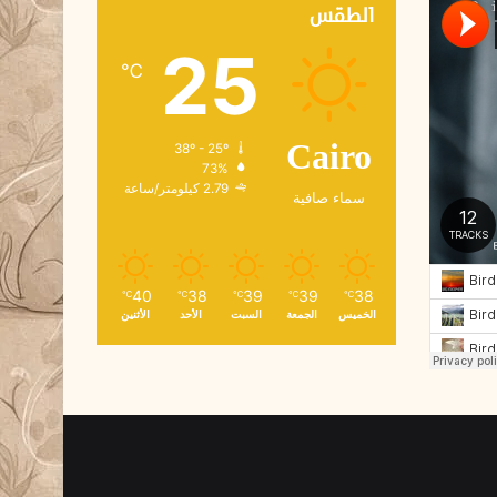
ك
الطقس
ت
25
ر
℃
و
ن
ي
38º - 25º
Cairo
73%
2.79 كيلومتر/ساعة
سماء صافية
40
38
39
39
38
℃
℃
℃
℃
℃
الخميس
الجمعة
السبت
الأحد
الأثنين