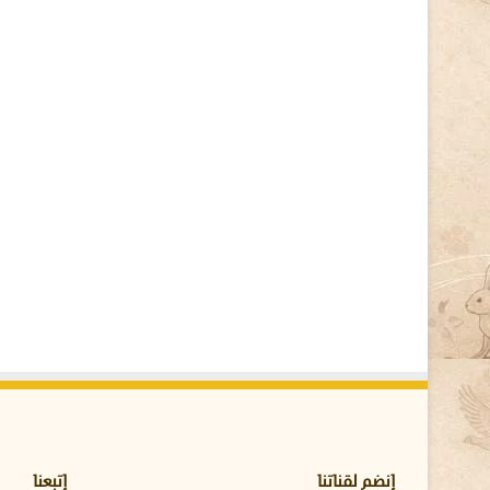
ي
و
ل
:
ن
ب
ذ
ه
م
خ
ت
ص
ر
ه
ع
ن
ه
ا
و
ك
ي
ف
إنضم لقناتنا
إتبعنا