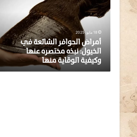
ا
ض
ا
ل
ح
18 مايو، 2025
و
ا
أمراض الحوافر الشائعة في
ف
الخيول: نبذه مختصره عنها
ر
وكيفية الوقاية منها
ا
ل
ش
ا
ئ
ع
ة
ف
ي
ا
ل
خ