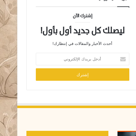
إشترك الآن
ليصلك كل جديد أول بأول!
أحدث الأخبار والمقالات في إنتظارك!
أ
د
خ
ل
ب
ر
ي
د
ك
ا
ل
إ
ل