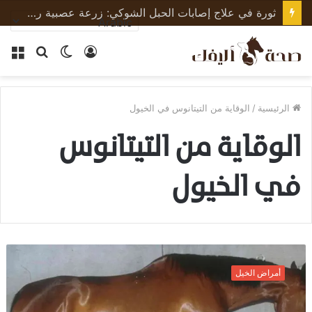
ثورة في علاج إصابات الحبل الشوكي: زرعة عصبية رقيقة تعيد الحركة لجرذان مشلولة وتبشّر بعلاج البشر
تسجيل
الوضع
بحث
الق
الدخول
المظلم
عن
الرئيسية
/
الوقاية من التيتانوس في الخيول
الوقاية من التيتانوس
في الخيول
ا
ل
أمراض الخيل
ت
ي
ت