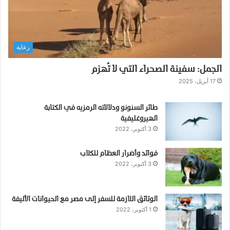
م
ر
ض
ق
رعاية
ا
ت
الجمل: سفينة الصحراء التي لا تُهزم
ل
ي
17 أبريل، 2025
م
ك
طائر السنونو ودلالاته الرمزيه في الكتابة
ن
الهيروغليفية
ا
3 أكتوبر، 2022
ل
و
فوائد وأضرار العظام للكلاب
ق
3 أكتوبر، 2022
ا
ي
ة
م
الوثائق اللازمة للسفر إلى مصر مع الحيوانات الأليفة
1 أكتوبر، 2022
ن
ه