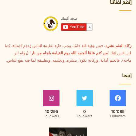
ا
إنضم لقناتنا
ي
ل
ة
إ
ل
ك
ت
ر
و
زكاة العلم نشره
، فمن وهبه الله علمًا، وجب عليه تعليمه للناس وعدم كتمانه. كما
ن
قال النبي ﷺ:
“من كتم علمًا ألجمه الله يوم القيامة بلجام من نار”
(رواه ابن
ي
ماجه). فالعلم أمانة، وزكاته تكون بنشره، وتعليمه، وتطبيقه لما فيه نفع للناس.
إتبعنا
10٬295
0
10٬085
Followers
Followers
Followers