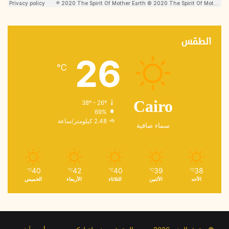
الطقس
26
℃
38º - 26º
Cairo
69%
2.48 كيلومتر/ساعة
سماء صافية
40
42
40
39
38
℃
℃
℃
℃
℃
الأحد
الأثنين
الثلاثاء
الأربعاء
الخميس