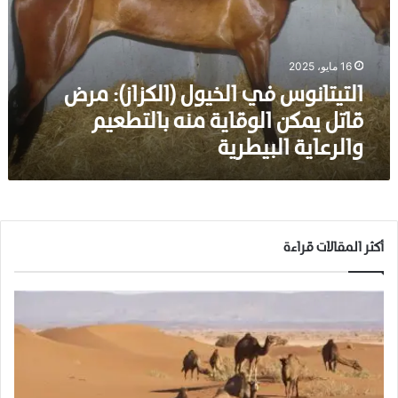
ا
ن
و
16 مايو، 2025
س
ف
التيتانوس في الخيول (الكزاز): مرض
ي
قاتل يمكن الوقاية منه بالتطعيم
ا
والرعاية البيطرية
ل
خ
ي
و
ل
(
أكثر المقالات قراءة
ا
ل
ك
ز
ا
ز
)
: