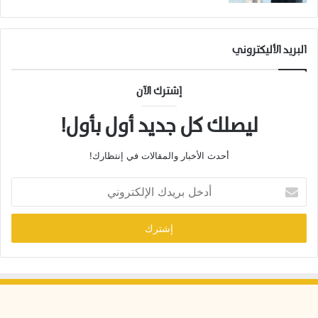
ب
ا
ل
ت
البريد الأليكتروني
ط
ع
ي
إشترك الآن
م
و
ليصلك كل جديد أول بأول!
ا
ل
أحدث الأخبار والمقالات في إنتظارك!
ر
ع
أ
ا
د
ي
خ
ة
ل
ا
ب
ل
ر
ب
ي
ي
د
ط
ك
ر