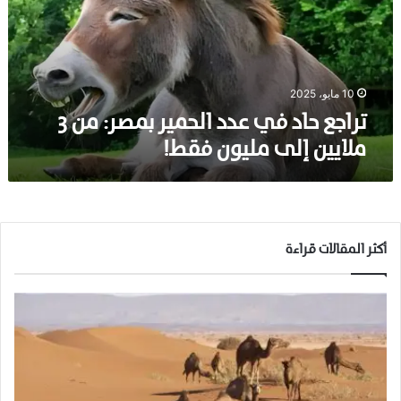
ح
ا
د
ف
ي
10 مايو، 2025
ع
تراجع حاد في عدد الحمير بمصر: من 3
د
ملايين إلى مليون فقط!
د
ا
ل
ح
م
ي
أكثر المقالات قراءة
ر
ب
م
ص
ر
:
م
ن