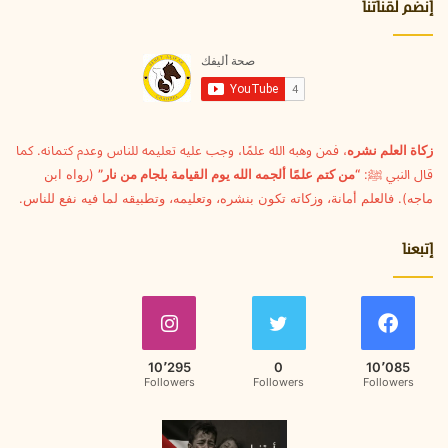
ا
إنضم لقناتنا
ل
إ
ل
ك
ت
ر
و
زكاة العلم نشره
، فمن وهبه الله علمًا، وجب عليه تعليمه للناس وعدم كتمانه. كما
ن
قال النبي ﷺ:
“من كتم علمًا ألجمه الله يوم القيامة بلجام من نار”
(رواه ابن
ي
ماجه). فالعلم أمانة، وزكاته تكون بنشره، وتعليمه، وتطبيقه لما فيه نفع للناس.
إتبعنا
10٬295
0
10٬085
Followers
Followers
Followers