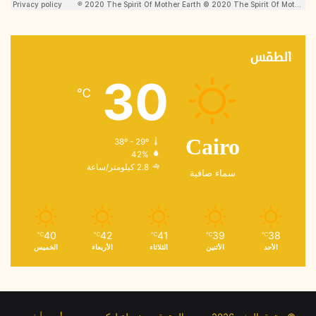
الطقس
30
℃
38º - 29º
Cairo
42%
2.8 كيلومتر/ساعة
سماء صافية
40
42
41
39
38
℃
℃
℃
℃
℃
الأحد
الأثنين
الثلاثاء
الأربعاء
الخميس