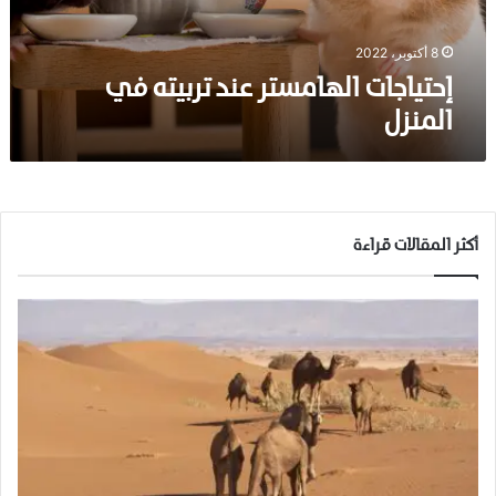
ت
ا
ل
8 أكتوبر، 2022
ه
إحتياجات الهامستر عند تربيته في
ا
المنزل
م
س
ت
ر
ع
ن
أكثر المقالات قراءة
د
ت
ر
ب
ي
ت
ه
ف
ي
ا
ل