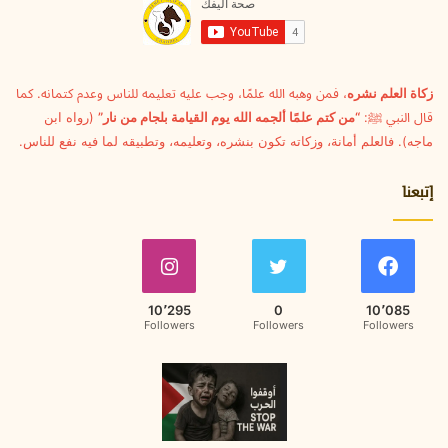
ل
ك
ت
ر
و
زكاة العلم نشره
، فمن وهبه الله علمًا، وجب عليه تعليمه للناس وعدم كتمانه. كما
ن
قال النبي ﷺ:
“من كتم علمًا ألجمه الله يوم القيامة بلجام من نار”
(رواه ابن
ي
ماجه). فالعلم أمانة، وزكاته تكون بنشره، وتعليمه، وتطبيقه لما فيه نفع للناس.
إتبعنا
10٬295
0
10٬085
Followers
Followers
Followers