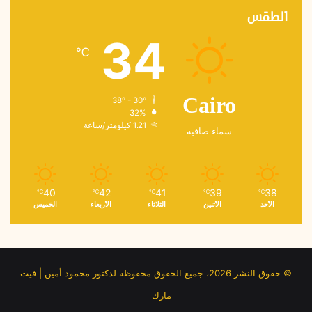
الطقس
34
℃
38º - 30º
Cairo
32%
1.21 كيلومتر/ساعة
سماء صافية
40
42
41
39
38
℃
℃
℃
℃
℃
الأحد
الأثنين
الثلاثاء
الأربعاء
الخميس
© حقوق النشر 2026، جميع الحقوق محفوظة لدكتور محمود أمين | فيت
مارك