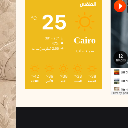
ك
الطقس
ت
25
ر
℃
و
ن
ي
38º - 25º
Cairo
47%
2.55 كيلومتر/ساعة
سماء صافية
42
39
38
38
38
℃
℃
℃
℃
℃
الجمعة
السبت
الأحد
الأثنين
الثلاثاء