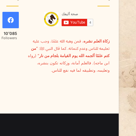
10٬085
Followers
زكاة العلم نشره
، فمن وهبه الله علمًا، وجب عليه
تعليمه للناس وعدم كتمانه. كما قال النبي ﷺ:
“من
كتم علمًا ألجمه الله يوم القيامة بلجام من نار”
(رواه
ابن ماجه). فالعلم أمانة، وزكاته تكون بنشره،
وتعليمه، وتطبيقه لما فيه نفع للناس.