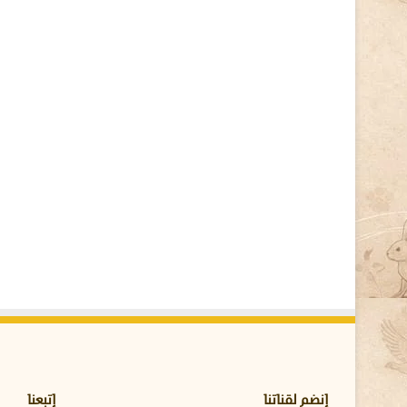
م
ة
؟
و
م
ن
ه
و
ا
ل
ق
ا
ئ
د
؟
إنضم لقناتنا
إتبعنا