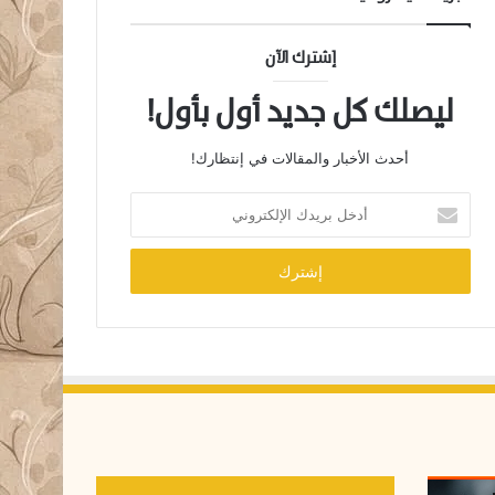
إشترك الآن
ليصلك كل جديد أول بأول!
أحدث الأخبار والمقالات في إنتظارك!
أ
د
خ
ل
ب
ر
ي
د
ك
ا
ل
إ
ل