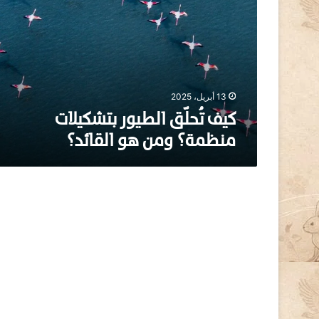
تُ
ح
لّ
ق
ا
ل
ط
13 أبريل، 2025
ي
كيف تُحلّق الطيور بتشكيلات
و
منظمة؟ ومن هو القائد؟
ر
ب
ت
ش
ك
ي
ل
ا
ت
م
ن
ظ