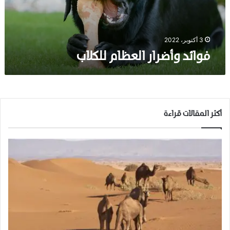
ض
ر
ا
ر
3 أكتوبر، 2022
ا
فوائد وأضرار العظام للكلاب
ل
ع
ظ
ا
م
ل
أكثر المقالات قراءة
ل
ك
ل
ا
ب