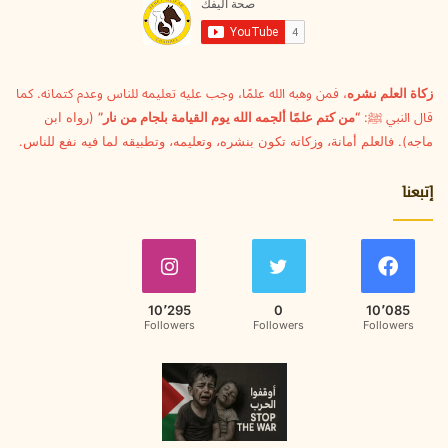
ل
ك
ت
ر
و
زكاة العلم نشره
، فمن وهبه الله علمًا، وجب عليه تعليمه للناس وعدم كتمانه. كما
ن
قال النبي ﷺ:
“من كتم علمًا ألجمه الله يوم القيامة بلجام من نار”
(رواه ابن
ي
ماجه). فالعلم أمانة، وزكاته تكون بنشره، وتعليمه، وتطبيقه لما فيه نفع للناس.
إتبعنا
10٬295
0
10٬085
Followers
Followers
Followers