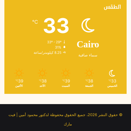
الطقس
33
℃
33º - 29º
Cairo
31%
8.25 كيلومتر/ساعة
سماء صافية
39
38
39
38
33
℃
℃
℃
℃
℃
الخميس
الجمعة
السبت
الأحد
الأثنين
© حقوق النشر 2026، جميع الحقوق محفوظة لدكتور محمود أمين | فيت
مارك