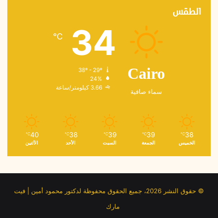
الطقس
34
℃
38º - 29º
Cairo
24%
3.66 كيلومتر/ساعة
سماء صافية
40
38
39
39
38
℃
℃
℃
℃
℃
الخميس
الجمعة
السبت
الأحد
الأثنين
© حقوق النشر 2026، جميع الحقوق محفوظة لدكتور محمود أمين | فيت
مارك