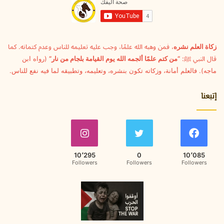
ل
ك
ت
ر
و
زكاة العلم نشره
، فمن وهبه الله علمًا، وجب عليه تعليمه للناس وعدم كتمانه. كما
ن
قال النبي ﷺ:
“من كتم علمًا ألجمه الله يوم القيامة بلجام من نار”
(رواه ابن
ي
ماجه). فالعلم أمانة، وزكاته تكون بنشره، وتعليمه، وتطبيقه لما فيه نفع للناس.
إتبعنا
10٬295
0
10٬085
Followers
Followers
Followers