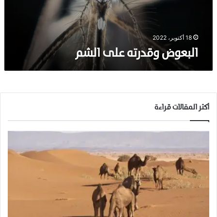
ق
د
ر
ت
18 أكتوبر، 2022
ه
البعوض وقدرته على الشم
ع
ل
ى
ا
ل
ش
أكثر المقالات قراءة
م