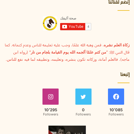
ا
إنضم لقناتنا
ل
إ
ل
ك
ت
ر
و
زكاة العلم نشره
، فمن وهبه الله علمًا، وجب عليه تعليمه للناس وعدم كتمانه. كما
ن
قال النبي ﷺ:
“من كتم علمًا ألجمه الله يوم القيامة بلجام من نار”
(رواه ابن
ي
ماجه). فالعلم أمانة، وزكاته تكون بنشره، وتعليمه، وتطبيقه لما فيه نفع للناس.
إتبعنا
10٬295
0
10٬085
Followers
Followers
Followers