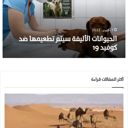
ا
ن
ا
ت
ا
1 أكتوبر، 2022
ل
الحيوانات الأليفة سيتم تطعيمها ضد
أ
كوفيد 19
ل
ي
ف
ة
س
ي
أكثر المقالات قراءة
ت
م
ت
ط
ع
ي
م
ه