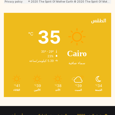
الطقس
35
℃
35º - 29º
Cairo
23%
5.39 كيلومتر/ساعة
سماء صافية
41
39
38
39
34
℃
℃
℃
℃
℃
الجمعة
السبت
الأحد
الأثنين
الثلاثاء