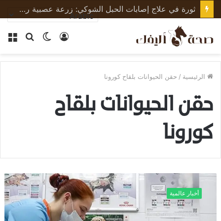
ثورة في علاج إصابات الحبل الشوكي: زرعة عصبية رقيقة تعيد الحركة لجرذان مشلولة وتبشّر بعلاج البشر
تسجيل
الوضع
بحث
الق
الدخول
المظلم
عن
الرئيسية
/
حقن الحيوانات بلقاح كورونا
حقن الحيوانات بلقاح
كورونا
ا
ل
أخبار عالمية
ح
ي
و