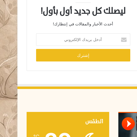
ليصلك كل جديد أول بأول!
أحدث الأخبار والمقالات في إنتظارك!
أ
د
خ
ل
ب
ر
ي
د
ك
ا
ل
إ
ل
ك
الطقس
ت
ر
℃