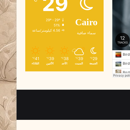
29
و
ن
ي
29º - 29º
Cairo
51%
4.56 كيلومتر/ساعة
سماء صافية
41
39
38
39
29
℃
℃
℃
℃
℃
الجمعة
السبت
الأحد
الأثنين
الثلاثاء