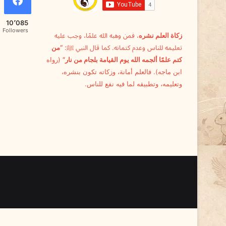
ا
ل
10٬085
ز
Followers
زكاة العلم نشره
، فمن وهبه الله علمًا، وجب عليه
ي
تعليمه للناس وعدم كتمانه. كما قال النبي ﷺ:
“من
ن
ة
كتم علمًا ألجمه الله يوم القيامة بلجام من نار”
(رواه
ابن ماجه). فالعلم أمانة، وزكاته تكون بنشره،
وتعليمه، وتطبيقه لما فيه نفع للناس.