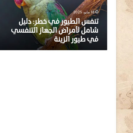
ط
ي
18 مايو، 2025
و
ر
تنفس الطيور في خطر: دليل
ف
شامل لأمراض الجهاز التنفسي
ي
في طيور الزينة
خ
ط
ر
:
د
ل
ي
ل
ش
ا
م
ل
ل
أ
م
ر