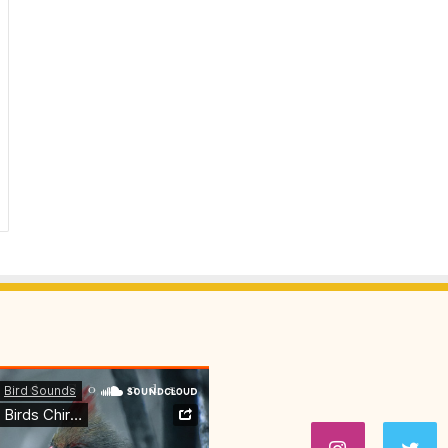
ت
ل
ا
ل
م
ح
ت
ر
ف
ف
ي
ع
ا
ل
م
ط
ي
و
ر
ا
ل