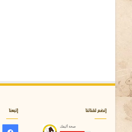
ا
ض
ا
ل
ج
ه
ا
ز
ا
ل
ت
ن
ف
س
ي
ف
ي
ط
إنضم لقناتنا
إتبعنا
ي
و
ر