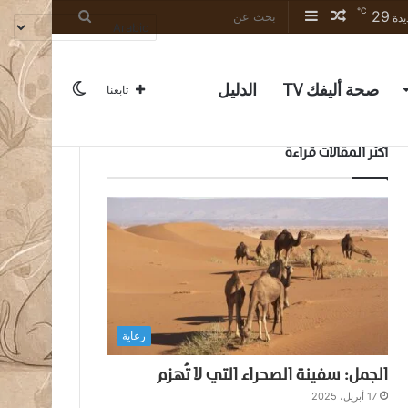
℃
29
مقال
إضافة
بحث
يدة
عشوائي
عمود
عن
جانبي
صحة أليفك TV
الدليل
الوضع
تابعنا
أكثر المقالات قراءة
المظلم
رعاية
الجمل: سفينة الصحراء التي لا تُهزم
17 أبريل، 2025