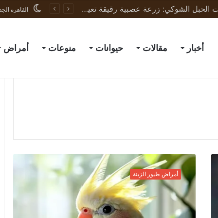
ثورة في علاج إصابات الحبل الشوكي: زرعة عصبية رقيقة تعيد الحركة لجرذان مشلولة وتبشّر بعلاج البشر
القاهرة الجد
أخبار
مقالات
حيوانات
منوعات
أمراض
ح
م
أمراض طيور الزينة
ى
ا
ل
ب